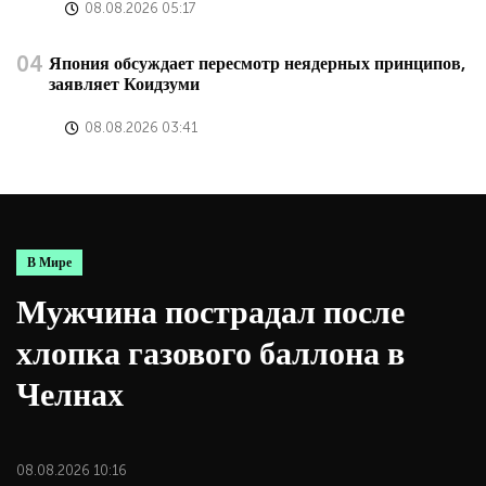
08.08.2026 05:17
Япония обсуждает пересмотр неядерных принципов,
заявляет Коидзуми
08.08.2026 03:41
В Мире
Мужчина пострадал после
С
хлопка газового баллона в
о
Челнах
08.08.2026 10:16
08