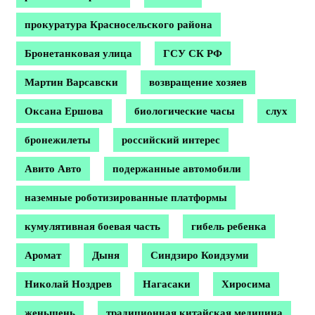
прокуратура Красносельского района
Бронетанковая улица
ГСУ СК РФ
Мартин Варсавски
возвращение хозяев
Оксана Ершова
биологические часы
слух
бронежилеты
российский интерес
Авито Авто
подержанные автомобили
наземные роботизированные платформы
кумулятивная боевая часть
гибель ребенка
Аромат
Дыня
Синдзиро Коидзуми
Николай Ноздрев
Нагасаки
Хиросима
женьшень
традиционная китайская медицина