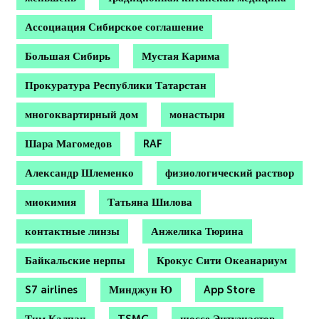
Ассоциация Сибирское соглашение
Большая Сибирь
Мустая Карима
Прокуратура Республики Татарстан
многоквартирный дом
монастыри
Шара Магомедов
RAF
Александр Шлеменко
физиологический раствор
миокимия
Татьяна Шилова
контактные линзы
Анжелика Тюрина
Байкальские нерпы
Крокус Сити Океанариум
S7 airlines
Минджун Ю
App Store