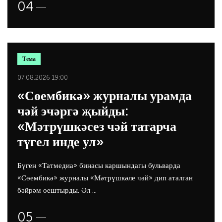
Тема
07.08.2026 19:00
«Сөембикә» журналы урамда
чәй эчәргә җыйды:
«Мәтрүшкәсез чәй татарча
түгел инде ул»
Бүген «Татмедиа» бинасы каршындагы бульварда
«Сөембикә» журналы «Мәтрүшкәле чәй» дип аталган
бәйрәм оештырды. Әл ...