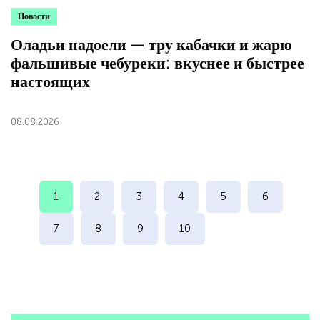
Новости
Оладьи надоели — тру кабачки и жарю
фальшивые чебуреки: вкуснее и быстрее
настоящих
08.08.2026
1
2
3
4
5
6
7
8
9
10