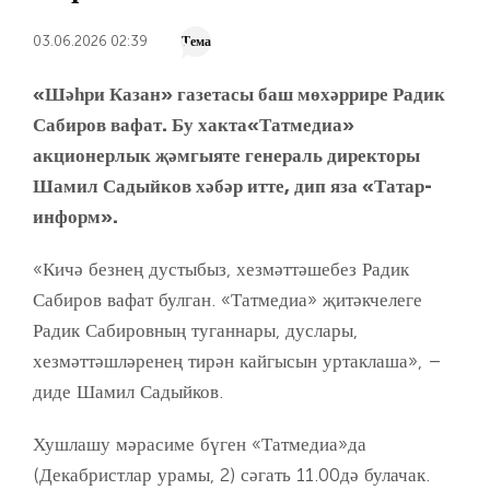
03.06.2026 02:39
Тема
«Шәһри Казан» газетасы баш мөхәррире Радик
Сабиров вафат. Бу хакта«Татмедиа»
акционерлык җәмгыяте генераль директоры
Шамил Садыйков хәбәр итте, дип яза «Татар-
информ».
«Кичә безнең дустыбыз, хезмәттәшебез Радик
Сабиров вафат булган. «Татмедиа» җитәкчелеге
Радик Сабировның туганнары, дуслары,
хезмәттәшләренең тирән кайгысын уртаклаша», –
диде Шамил Садыйков.
Хушлашу мәрасиме бүген «Татмедиа»да
(Декабристлар урамы, 2) сәгать 11.00дә булачак.