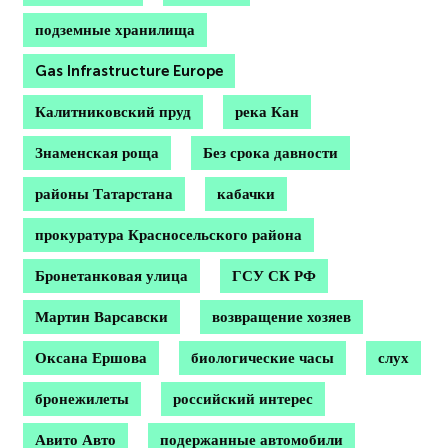
подземные хранилища
Gas Infrastructure Europe
Калитниковский пруд
река Кан
Знаменская роща
Без срока давности
районы Татарстана
кабачки
прокуратура Красносельского района
Бронетанковая улица
ГСУ СК РФ
Мартин Варсавски
возвращение хозяев
Оксана Ершова
биологические часы
слух
бронежилеты
российский интерес
Авито Авто
подержанные автомобили