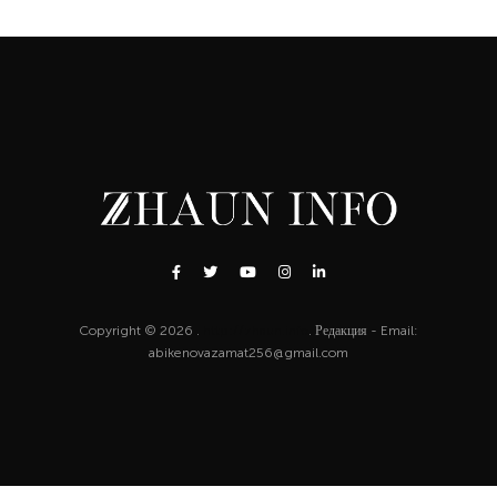
Copyright © 2026 .
http://zhaun.info
. Редакция - Email:
abikenovazamat256@gmail.com