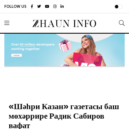
FOLLOW US
«Шәһри Казан» газетасы баш
мөхәррире Радик Сабиров
вафат