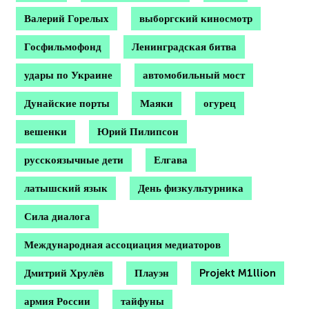
Валерий Горелых
выборгский киносмотр
Госфильмофонд
Ленинградская битва
удары по Украине
автомобильный мост
Дунайские порты
Маяки
огурец
вешенки
Юрий Пилипсон
русскоязычные дети
Елгава
латышский язык
День физкультурника
Сила диалога
Международная ассоциация медиаторов
Дмитрий Хрулёв
Плауэн
Projekt M1llion
армия России
тайфуны