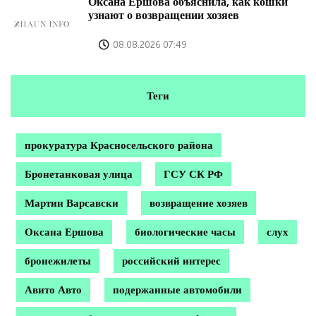
Оксана Ершова объяснила, как кошки
узнают о возвращении хозяев
08.08.2026 07:49
Теги
прокуратура Красносельского района
Бронетанковая улица
ГСУ СК РФ
Мартин Варсавски
возвращение хозяев
Оксана Ершова
биологические часы
слух
бронежилеты
российский интерес
Авито Авто
подержанные автомобили