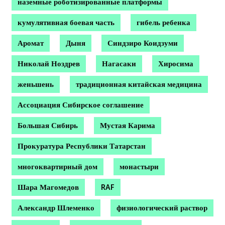
наземные роботизированные платформы
кумулятивная боевая часть
гибель ребенка
Аромат
Дыня
Синдзиро Коидзуми
Николай Ноздрев
Нагасаки
Хиросима
женьшень
традиционная китайская медицина
Ассоциация Сибирское соглашение
Большая Сибирь
Мустая Карима
Прокуратура Республики Татарстан
многоквартирный дом
монастыри
Шара Магомедов
RAF
Александр Шлеменко
физиологический раствор