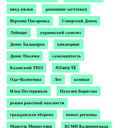
ввод жилья
домашние заготовки
Верхняя Писаревка
Северский Донец
Лейпциг
украинский самолет
Денис Балакирев
кикшеринг
Денис Носачев
самозанятость
Казанский ТЮЗ
Allianz SE
Ода-Валентина
Лео
комики
Илья Пестерников
Наталия Борисова
режим ракетной опасности
гражданская оборона
новые регионы
Марсель Миннуллин
БСМП Калининграда