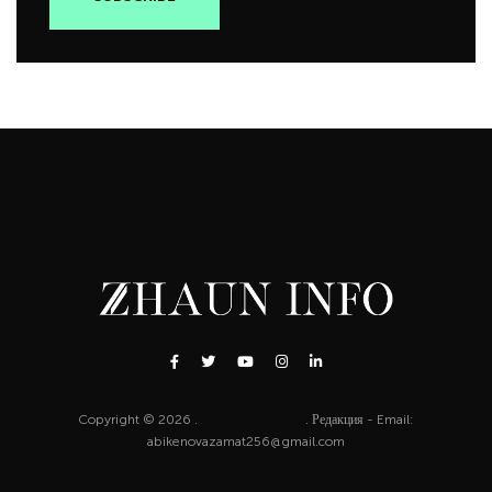
Copyright © 2026 .
http://zhaun.info
. Редакция - Email:
abikenovazamat256@gmail.com