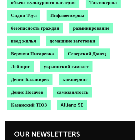
объект культурного наследия
Тиктокерша
Сидни Тоул
Инфлюенсерша
безопасность граждан
разминирование
ввод жилья
домашние заготовки
Верхняя Писаревка
Северский Донец
Лейпциг
украинский самолет
Денис Балакирев
кикшеринг
Денис Носачев
самозанятость
Казанский ТЮЗ
Allianz SE
OUR NEWSLETTERS