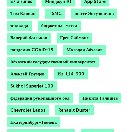
S7 airlines
Минджун Ю
App Store
Тим Калпан
TSMC
шоссе Энтузиастов
эстакада
бюджетные места
Валерий Фальков
Грег Саймонс
пандемия COVID-19
Молодая Абхазия
Абхазский государственный университет
Алексей Груздев
Ил-114-300
Sukhoi Superjet 100
федерация рукопашного боя
Никита Галишев
Chevrolet Lanos
Renault Duster
Екатеринбург-Тюмень