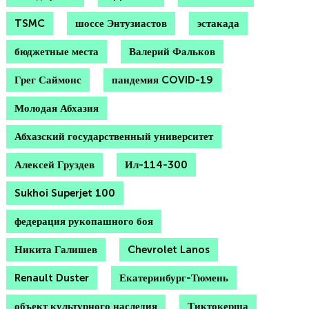
TSMC
шоссе Энтузиастов
эстакада
бюджетные места
Валерий Фальков
Грег Саймонс
пандемия COVID-19
Молодая Абхазия
Абхазский государственный университет
Алексей Груздев
Ил-114-300
Sukhoi Superjet 100
федерация рукопашного боя
Никита Галишев
Chevrolet Lanos
Renault Duster
Екатеринбург-Тюмень
объект культурного наследия
Тиктокерша