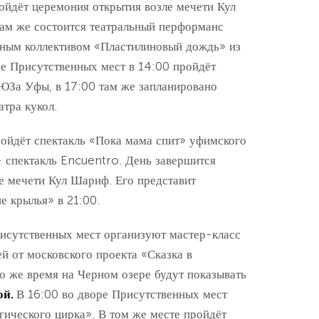
ойдёт церемония открытия возле мечети Кул
там же состоится театральный перформанс
чным коллективом «Пластилиновый дождь» из
ре Присутственных мест в 14:00 пройдёт
ЮЗа Уфы, в 17:00 там же запланировано
атра кукол.
ройдёт спектакль «Пока мама спит» уфимского
— спектакль Encuentro. День завершится
е мечети Кул Шариф. Его представит
е крылья» в 21:00.
рисутственных мест организуют мастер-класс
й от московского проекта «Сказка в
то же время на Черном озере будут показывать
ой.
В 16:00 во дворе Присутственных мест
гического цирка». В том же месте пройдёт