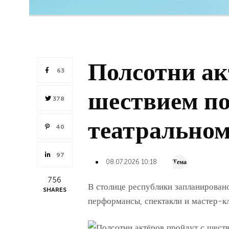
Полсотни ак
63
шествием по
378
театральном
40
97
08.07.2026 10:18
Тема
756
В столице республики запланировано
SHARES
перформансы, спектакли и мастер-к