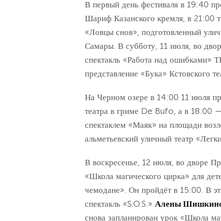
В первый день фестиваля в 19:40 пр
Шариф Казанского кремля, в 21:00 
«Ловцы снов», подготовленный ули
Самары. В субботу, 11 июля, во дво
спектакль «Работа над ошибками» Т
представление «Бука» Кстовского те
На Черном озере в 14:00 11 июля п
театра в гриме De Bufo, а в 18:00 
спектаклем «Маяк» на площади возл
альметьевский уличный театр «Легки
В воскресенье, 12 июля, во дворе П
«Школа магического цирка» для дете
чемодане». Он пройдёт в 15:00. В э
спектакль «S.O.S.»
Алены Шишкин
снова запланирован урок «Школа ма