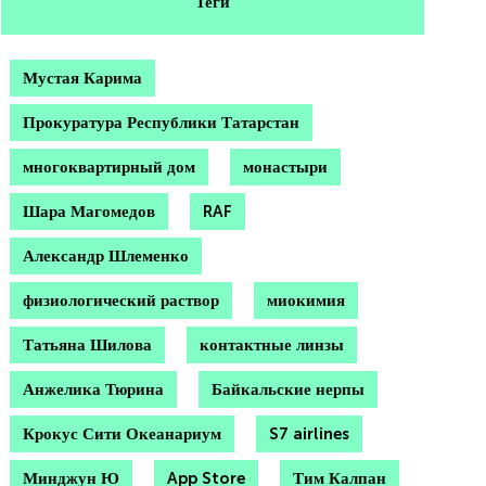
Теги
Мустая Карима
Прокуратура Республики Татарстан
многоквартирный дом
монастыри
Шара Магомедов
RAF
Александр Шлеменко
физиологический раствор
миокимия
Татьяна Шилова
контактные линзы
Анжелика Тюрина
Байкальские нерпы
Крокус Сити Океанариум
S7 airlines
Минджун Ю
App Store
Тим Калпан