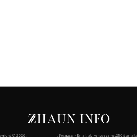
yright © 2026 .
http://zhaun.info
. Редакция - Email: abikenovazamat256@gmail