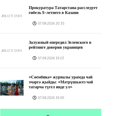
Прокуратура Татарстана расследует
гибель 5-летнего в Казани
07.08.2026 20:35
Залужный опередил Зеленского в
рейтинге доверия украинцев
07.08.2026 19:23
«Сөембикә» журналы урамда чәй
эчәргә җыйды: «Мәтрүшкәсез чәй
татарча түгел инде ул»
07.08.2026 19:00