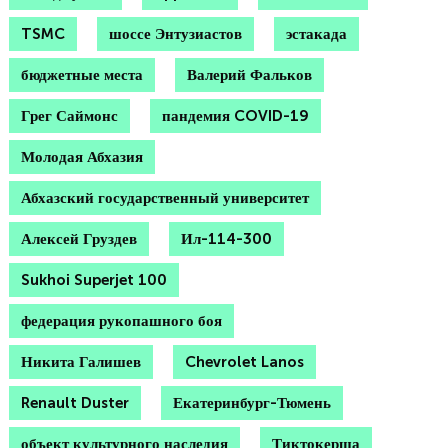
TSMC
шоссе Энтузиастов
эстакада
бюджетные места
Валерий Фальков
Грег Саймонс
пандемия COVID-19
Молодая Абхазия
Абхазский государственный университет
Алексей Груздев
Ил-114-300
Sukhoi Superjet 100
федерация рукопашного боя
Никита Галишев
Chevrolet Lanos
Renault Duster
Екатеринбург-Тюмень
объект культурного наследия
Тиктокерша