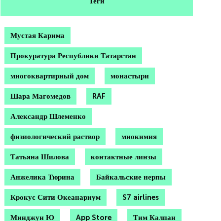
Теги
Мустая Карима
Прокуратура Республики Татарстан
многоквартирный дом
монастыри
Шара Магомедов
RAF
Александр Шлеменко
физиологический раствор
миокимия
Татьяна Шилова
контактные линзы
Анжелика Тюрина
Байкальские нерпы
Крокус Сити Океанариум
S7 airlines
Минджун Ю
App Store
Тим Калпан