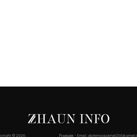
yright © 2026 .
http://zhaun.info
. Редакция - Email: abikenovazamat256@gmail