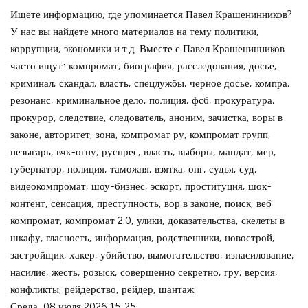
Ищете информацию, где упоминается Павел Крашенинников?
У нас вы найдете много материалов на тему политики,
коррупции, экономики и т.д. Вместе с Павел Крашенинников
часто ищут: компромат, биография, расследования, досье,
криминал, скандал, власть, спецлужбы, черное досье, компра,
резонанс, криминальное дело, полиция, фсб, прокуратура,
прокурор, следствие, следователь, аноним, зачистка, воры в
законе, авторитет, зона, компромат ру, компромат групп,
незыгарь, вчк-огпу, руспрес, власть, выборы, мандат, мер,
губернатор, полиция, таможня, взятка, опг, судья, суд,
видеокомпромат, шоу-бизнес, эскорт, проституция, шок-
контент, сенсация, преступность, вор в законе, поиск, веб
компромат, компромат 2.0, улики, доказательства, скелеты в
шкафу, гласность, информация, родственники, новострой,
застройщик, хакер, убийство, вымогательство, изнасилование,
насилие, жесть, розыск, совершенно секретно, гру, версия,
конфликты, рейдерство, рейдер, шантаж.
Среда, 08 июля 2026 15:25