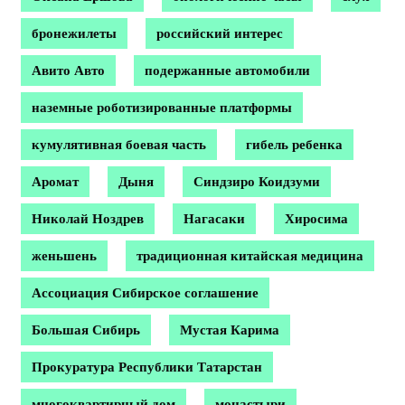
бронежилеты
российский интерес
Авито Авто
подержанные автомобили
наземные роботизированные платформы
кумулятивная боевая часть
гибель ребенка
Аромат
Дыня
Синдзиро Коидзуми
Николай Ноздрев
Нагасаки
Хиросима
женьшень
традиционная китайская медицина
Ассоциация Сибирское соглашение
Большая Сибирь
Мустая Карима
Прокуратура Республики Татарстан
многоквартирный дом
монастыри