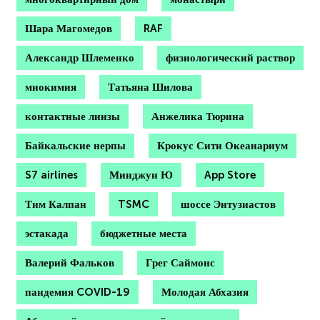
Шара Магомедов
RAF
Александр Шлеменко
физиологический раствор
миокимия
Татьяна Шилова
контактные линзы
Анжелика Тюрина
Байкальские нерпы
Крокус Сити Океанариум
S7 airlines
Минджун Ю
App Store
Тим Калпан
TSMC
шоссе Энтузиастов
эстакада
бюджетные места
Валерий Фальков
Грег Саймонс
пандемия COVID-19
Молодая Абхазия