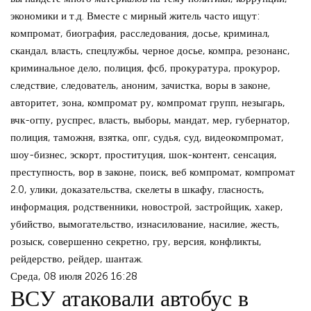
экономики и т.д. Вместе с мирный житель часто ищут:
компромат, биография, расследования, досье, криминал,
скандал, власть, спецлужбы, черное досье, компра, резонанс,
криминальное дело, полиция, фсб, прокуратура, прокурор,
следствие, следователь, аноним, зачистка, воры в законе,
авторитет, зона, компромат ру, компромат групп, незыгарь,
вчк-огпу, руспрес, власть, выборы, мандат, мер, губернатор,
полиция, таможня, взятка, опг, судья, суд, видеокомпромат,
шоу-бизнес, эскорт, проституция, шок-контент, сенсация,
преступность, вор в законе, поиск, веб компромат, компромат
2.0, улики, доказательства, скелеты в шкафу, гласность,
информация, родственники, новострой, застройщик, хакер,
убийство, вымогательство, изнасилование, насилие, жесть,
розыск, совершенно секретно, гру, версия, конфликты,
рейдерство, рейдер, шантаж.
Среда, 08 июля 2026 16:28
ВСУ атаковали автобус в