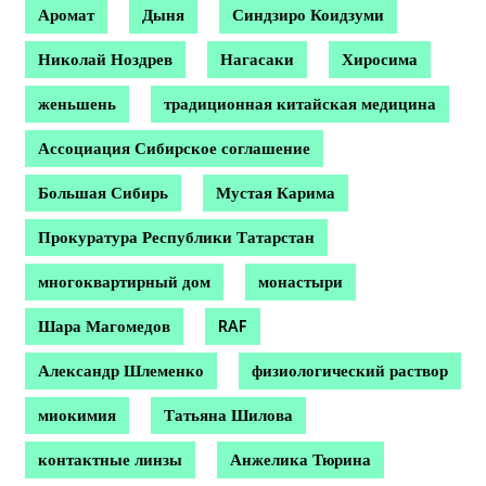
Аромат
Дыня
Синдзиро Коидзуми
Николай Ноздрев
Нагасаки
Хиросима
женьшень
традиционная китайская медицина
Ассоциация Сибирское соглашение
Большая Сибирь
Мустая Карима
Прокуратура Республики Татарстан
многоквартирный дом
монастыри
Шара Магомедов
RAF
Александр Шлеменко
физиологический раствор
миокимия
Татьяна Шилова
контактные линзы
Анжелика Тюрина