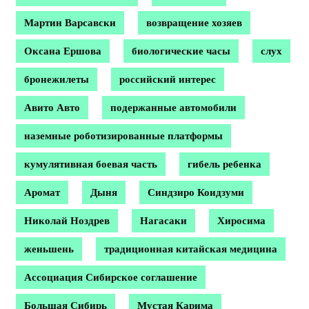
Мартин Варсавски
возвращение хозяев
Оксана Ершова
биологические часы
слух
бронежилеты
российский интерес
Авито Авто
подержанные автомобили
наземные роботизированные платформы
кумулятивная боевая часть
гибель ребенка
Аромат
Дыня
Синдзиро Коидзуми
Николай Ноздрев
Нагасаки
Хиросима
женьшень
традиционная китайская медицина
Ассоциация Сибирское соглашение
Большая Сибирь
Мустая Карима