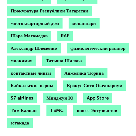
Прокуратура Республики Татарстан
многоквартирный дом
монастыри
Шара Магомедов
RAF
Александр Шлеменко
физиологический раствор
миокимия
Татьяна Шилова
контактные линзы
Анжелика Тюрина
Байкальские нерпы
Крокус Сити Океанариум
S7 airlines
Минджун Ю
App Store
Тим Калпан
TSMC
шоссе Энтузиастов
эстакада