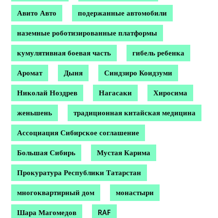
Авито Авто
подержанные автомобили
наземные роботизированные платформы
кумулятивная боевая часть
гибель ребенка
Аромат
Дыня
Синдзиро Коидзуми
Николай Ноздрев
Нагасаки
Хиросима
женьшень
традиционная китайская медицина
Ассоциация Сибирское соглашение
Большая Сибирь
Мустая Карима
Прокуратура Республики Татарстан
многоквартирный дом
монастыри
Шара Магомедов
RAF