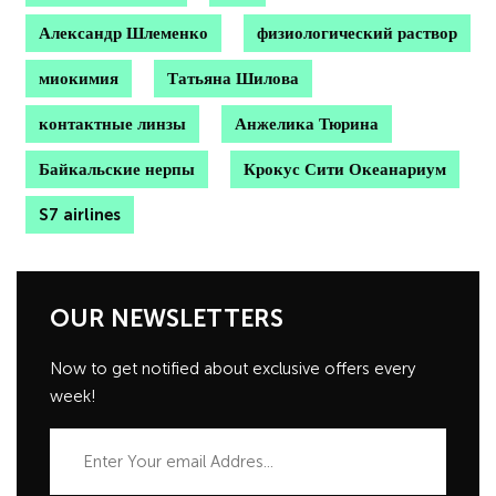
Александр Шлеменко
физиологический раствор
миокимия
Татьяна Шилова
контактные линзы
Анжелика Тюрина
Байкальские нерпы
Крокус Сити Океанариум
S7 airlines
OUR NEWSLETTERS
Now to get notified about exclusive offers every
week!