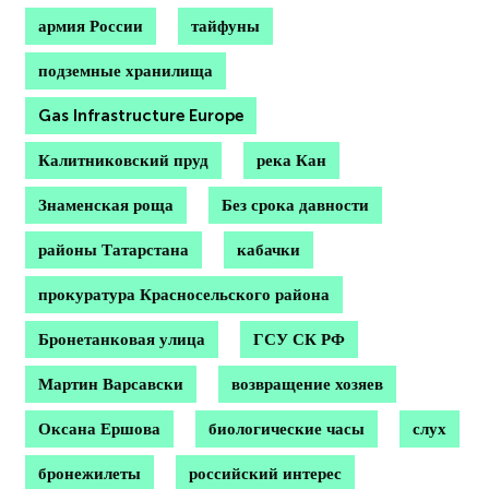
армия России
тайфуны
подземные хранилища
Gas Infrastructure Europe
Калитниковский пруд
река Кан
Знаменская роща
Без срока давности
районы Татарстана
кабачки
прокуратура Красносельского района
Бронетанковая улица
ГСУ СК РФ
Мартин Варсавски
возвращение хозяев
Оксана Ершова
биологические часы
слух
бронежилеты
российский интерес