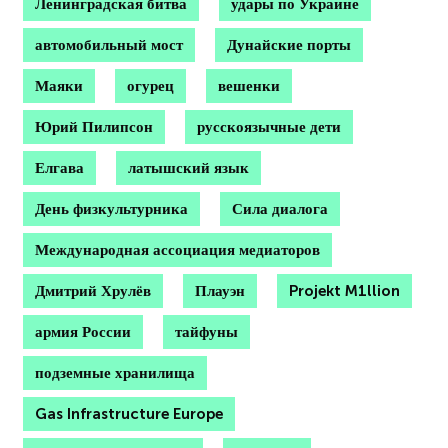
Ленинградская битва
удары по Украине
автомобильный мост
Дунайские порты
Маяки
огурец
вешенки
Юрий Пилипсон
русскоязычные дети
Елгава
латышский язык
День физкультурника
Сила диалога
Международная ассоциация медиаторов
Дмитрий Хрулёв
Плауэн
Projekt M1llion
армия России
тайфуны
подземные хранилища
Gas Infrastructure Europe