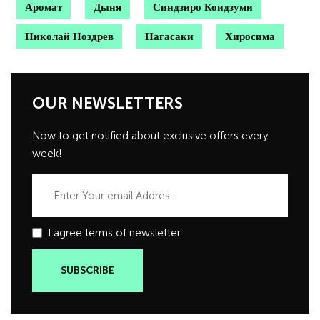
Аромат
Дыня
Синдзиро Коидзуми
Николай Ноздрев
Нагасаки
Хиросима
OUR NEWSLETTERS
Now to get notified about exclusive offers every
week!
I agree terms of newsletter.