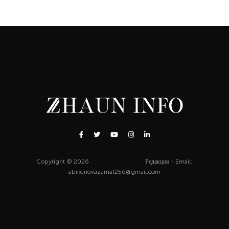
Copyright © 2026 .
http://zhaun.info
. Редакция - Email:
abikenovazamat256@gmail.com