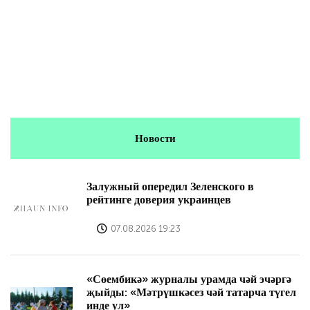
Новости
Залужный опередил Зеленского в
рейтинге доверия украинцев
07.08.2026 19:23
«Сөембикә» журналы урамда чәй эчәргә
җыйды: «Мәтрүшкәсез чәй татарча түгел
инде ул»