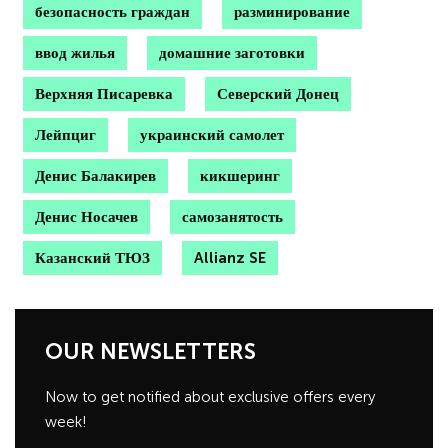
безопасность граждан
разминирование
ввод жилья
домашние заготовки
Верхняя Писаревка
Северский Донец
Лейпциг
украинский самолет
Денис Балакирев
кикшеринг
Денис Носачев
самозанятость
Казанский ТЮЗ
Allianz SE
OUR NEWSLETTERS
Now to get notified about exclusive offers every
week!