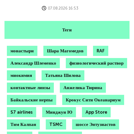
07.08.2026 16:53
Теги
монастыри
Шара Магомедов
RAF
Александр Шлеменко
физиологический раствор
миокимия
Татьяна Шилова
контактные линзы
Анжелика Тюрина
Байкальские нерпы
Крокус Сити Океанариум
S7 airlines
Минджун Ю
App Store
Тим Калпан
TSMC
шоссе Энтузиастов