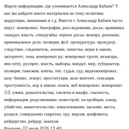
Ищете информацию, где упоминается Александр Бабаев? У
нас вы найдете много материалов на тему политики,
коррупции, экономики и т.д. Вместе с Александр Бабаев часто
ищут: компромат, биография, расследования, досье, криминал,
скандал, власть, спецлужбы, черное досье, компра, резонанс,
криминальное дело, полиция, фсб, прокуратура, прокурор,
следствие, следователь, аноним, зачистка, воры в законе,
авторитет, зона, компромат ру, компромат групп, незыгарь,
вчк-огпу, руспрес, власть, выборы, мандат, мер, губернатор,
полиция, таможня, взятка, опг, судья, суд, видеокомпромат,
шоу-бизнес, эскорт, проституция, шок-контент, сенсация,
преступность, вор в законе, поиск, веб компромат, компромат
2.0, улики, доказательства, скелеты в шкафу, гласность,
информация, родственники, новострой, застройщик, хакер,
убийство, вымогательство, изнасилование, насилие, жесть,
розыск, совершенно секретно, гру, версия, конфликты,
рейдерство, рейдер, шантаж.
Вторник, 07 июля 2026 13:40