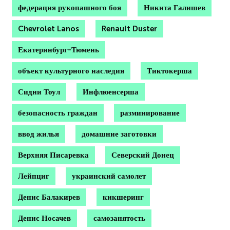
федерация рукопашного боя
Никита Галишев
Chevrolet Lanos
Renault Duster
Екатеринбург-Тюмень
объект культурного наследия
Тиктокерша
Сидни Тоул
Инфлюенсерша
безопасность граждан
разминирование
ввод жилья
домашние заготовки
Верхняя Писаревка
Северский Донец
Лейпциг
украинский самолет
Денис Балакирев
кикшеринг
Денис Носачев
самозанятость