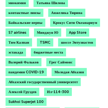
миокимия
Татьяна Шилова
контактные линзы
Анжелика Тюрина
Байкальские нерпы
Крокус Сити Океанариум
S7 airlines
Минджун Ю
App Store
Тим Калпан
TSMC
шоссе Энтузиастов
эстакада
бюджетные места
Валерий Фальков
Грег Саймонс
пандемия COVID-19
Молодая Абхазия
Абхазский государственный университет
Алексей Груздев
Ил-114-300
Sukhoi Superjet 100