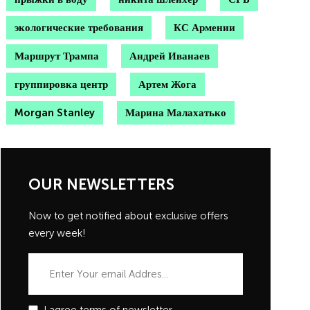
экологические требования
КС Армении
Маршрут Трампа
Андрей Иванаев
группировка центр
Артем Жога
Morgan Stanley
Марина Малахатько
OUR NEWSLETTERS
Now to get notified about exclusive offers
every week!