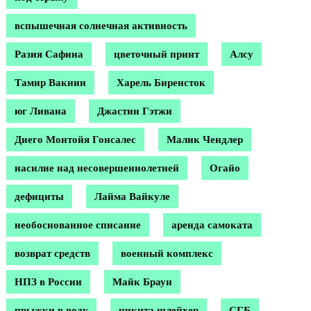
вспышечная солнечная активность
Разия Сафина
цветочный принт
Алсу
Тамир Вакнин
Харель Биренсток
юг Ливана
Джастин Гэтжи
Диего Монтойя Гонсалес
Малик Чендлер
насилие над несовершеннолетней
Огайо
дефициты
Лайма Вайкуле
необоснованное списание
аренда самоката
возврат средств
военный комплекс
НПЗ в России
Майк Браун
прыжки в воду
никита шлейхер
СГБ