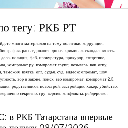
по тегу: РКБ РТ
йдете много материалов на тему политики, коррупции,
биография, расследования, досье, криминал, скандал, власть,
дело, полиция, фсб, прокуратура, прокурор, следствие,
зона, компромат ру, компромат групп, незыгарь, вчк-огпу,
, таможня, взятка, опг, судья, суд, видеокомпромат, шоу-
упность, вор в законе, поиск, веб компромат, компромат 2.0,
мация, родственники, новострой, застройщик, хакер, убийство,
овершенно секретно, гру, версия, конфликты, рейдерство,
: в РКБ Татарстана впервые
по полису 08/07/2026 –