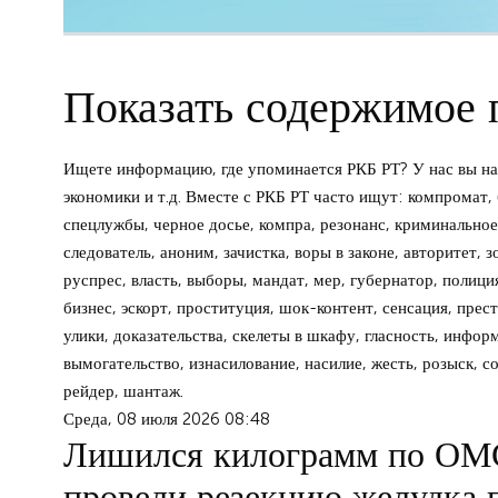
Показать содержимое 
Ищете информацию, где упоминается РКБ РТ? У нас вы на
экономики и т.д. Вместе с РКБ РТ часто ищут: компромат, 
спецлужбы, черное досье, компра, резонанс, криминальное 
следователь, аноним, зачистка, воры в законе, авторитет, 
руспрес, власть, выборы, мандат, мер, губернатор, полиция
бизнес, эскорт, проституция, шок-контент, сенсация, прест
улики, доказательства, скелеты в шкафу, гласность, инфор
вымогательство, изнасилование, насилие, жесть, розыск, с
рейдер, шантаж.
Среда, 08 июля 2026 08:48
Лишился килограмм по ОМС
провели резекцию желудка 