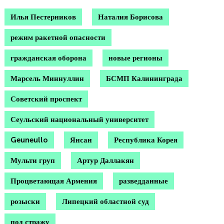
Илья Пестерников
Наталия Борисова
режим ракетной опасности
гражданская оборона
новые регионы
Марсель Миннуллин
БСМП Калининграда
Советский проспект
Сеульский национальный университет
Geuneullo
Янсан
Республика Корея
Мульти груп
Артур Даллакян
Процветающая Армения
разведданные
розыски
Липецкий областной суд
под стражу