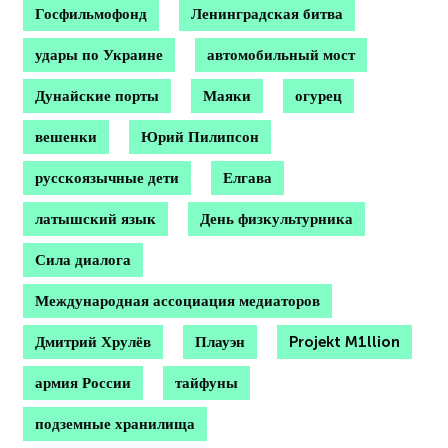
Госфильмофонд
Ленинградская битва
удары по Украине
автомобильный мост
Дунайские порты
Маяки
огурец
вешенки
Юрий Пилипсон
русскоязычные дети
Елгава
латышский язык
День физкультурника
Сила диалога
Международная ассоциация медиаторов
Дмитрий Хрулёв
Плауэн
Projekt M1llion
армия России
тайфуны
подземные хранилища