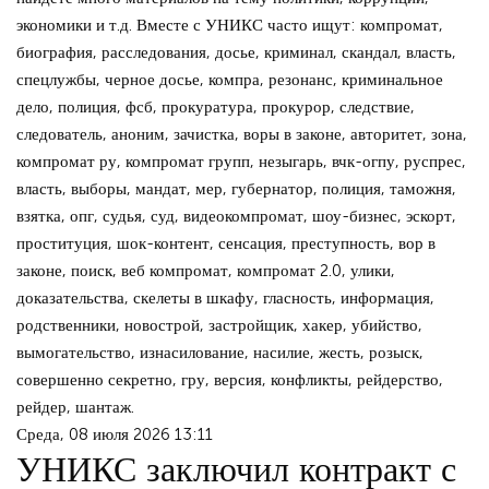
экономики и т.д. Вместе с УНИКС часто ищут: компромат,
биография, расследования, досье, криминал, скандал, власть,
спецлужбы, черное досье, компра, резонанс, криминальное
дело, полиция, фсб, прокуратура, прокурор, следствие,
следователь, аноним, зачистка, воры в законе, авторитет, зона,
компромат ру, компромат групп, незыгарь, вчк-огпу, руспрес,
власть, выборы, мандат, мер, губернатор, полиция, таможня,
взятка, опг, судья, суд, видеокомпромат, шоу-бизнес, эскорт,
проституция, шок-контент, сенсация, преступность, вор в
законе, поиск, веб компромат, компромат 2.0, улики,
доказательства, скелеты в шкафу, гласность, информация,
родственники, новострой, застройщик, хакер, убийство,
вымогательство, изнасилование, насилие, жесть, розыск,
совершенно секретно, гру, версия, конфликты, рейдерство,
рейдер, шантаж.
Среда, 08 июля 2026 13:11
УНИКС заключил контракт с