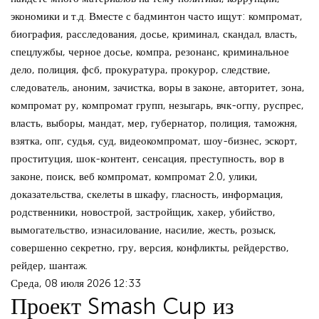
экономики и т.д. Вместе с бадминтон часто ищут: компромат,
биография, расследования, досье, криминал, скандал, власть,
спецлужбы, черное досье, компра, резонанс, криминальное
дело, полиция, фсб, прокуратура, прокурор, следствие,
следователь, аноним, зачистка, воры в законе, авторитет, зона,
компромат ру, компромат групп, незыгарь, вчк-огпу, руспрес,
власть, выборы, мандат, мер, губернатор, полиция, таможня,
взятка, опг, судья, суд, видеокомпромат, шоу-бизнес, эскорт,
проституция, шок-контент, сенсация, преступность, вор в
законе, поиск, веб компромат, компромат 2.0, улики,
доказательства, скелеты в шкафу, гласность, информация,
родственники, новострой, застройщик, хакер, убийство,
вымогательство, изнасилование, насилие, жесть, розыск,
совершенно секретно, гру, версия, конфликты, рейдерство,
рейдер, шантаж.
Среда, 08 июля 2026 12:33
Проект Smash Cup из