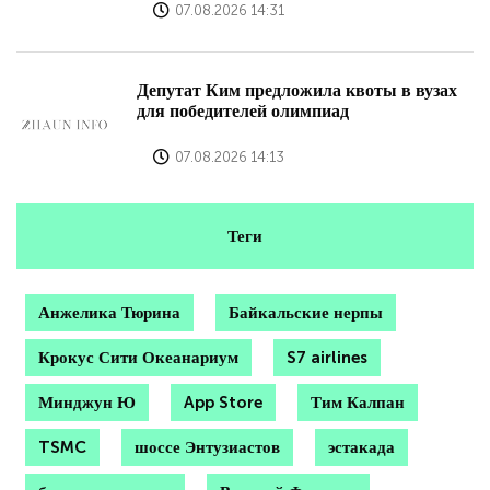
07.08.2026 14:31
Депутат Ким предложила квоты в вузах
для победителей олимпиад
07.08.2026 14:13
Теги
Анжелика Тюрина
Байкальские нерпы
Крокус Сити Океанариум
S7 airlines
Минджун Ю
App Store
Тим Калпан
TSMC
шоссе Энтузиастов
эстакада