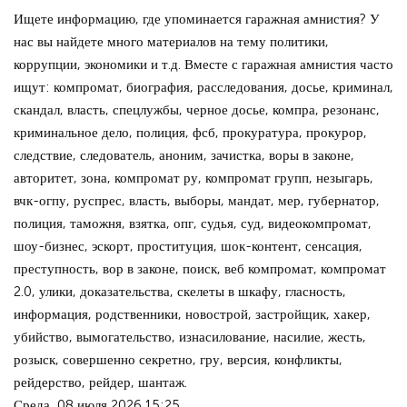
Ищете информацию, где упоминается гаражная амнистия? У
нас вы найдете много материалов на тему политики,
коррупции, экономики и т.д. Вместе с гаражная амнистия часто
ищут: компромат, биография, расследования, досье, криминал,
скандал, власть, спецлужбы, черное досье, компра, резонанс,
криминальное дело, полиция, фсб, прокуратура, прокурор,
следствие, следователь, аноним, зачистка, воры в законе,
авторитет, зона, компромат ру, компромат групп, незыгарь,
вчк-огпу, руспрес, власть, выборы, мандат, мер, губернатор,
полиция, таможня, взятка, опг, судья, суд, видеокомпромат,
шоу-бизнес, эскорт, проституция, шок-контент, сенсация,
преступность, вор в законе, поиск, веб компромат, компромат
2.0, улики, доказательства, скелеты в шкафу, гласность,
информация, родственники, новострой, застройщик, хакер,
убийство, вымогательство, изнасилование, насилие, жесть,
розыск, совершенно секретно, гру, версия, конфликты,
рейдерство, рейдер, шантаж.
Среда, 08 июля 2026 15:25