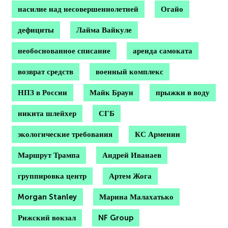
насилие над несовершеннолетней
Огайо
дефициты
Лайма Вайкуле
необоснованное списание
аренда самоката
возврат средств
военный комплекс
НПЗ в России
Майк Браун
прыжки в воду
никита шлейхер
СГБ
экологические требования
КС Армении
Маршрут Трампа
Андрей Иванаев
группировка центр
Артем Жога
Morgan Stanley
Марина Малахатько
Рижский вокзал
NF Group