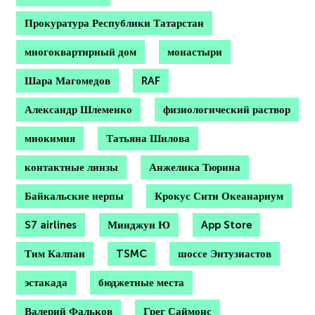
Прокуратура Республики Татарстан
многоквартирный дом
монастыри
Шара Магомедов
RAF
Александр Шлеменко
физиологический раствор
миокимия
Татьяна Шилова
контактные линзы
Анжелика Тюрина
Байкальские нерпы
Крокус Сити Океанариум
S7 airlines
Минджун Ю
App Store
Тим Калпан
TSMC
шоссе Энтузиастов
эстакада
бюджетные места
Валерий Фальков
Грег Саймонс