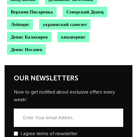
Верхняя Писаревка
Северский Донец
Лейпциг
украинский самолет
Денис Балакирев
кикшеринг
Денис Носачев
OUR NEWSLETTERS
Now to get notified about exclusive offers every
week!
I agree terms of newsletter.