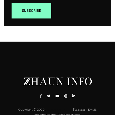
Copyright © 2026 .
http://zhaun.info
. Редакция - Email:
abikenovazamat256@gmail.com