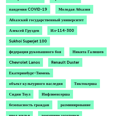
пандемия COVID-19
Молодая Абхазия
Абхазский государственный университет
Алексей Груздев
Ил-114-300
Sukhoi Superjet 100
федерация рукопашного боя
Никита Галишев
Chevrolet Lanos
Renault Duster
Екатеринбург-Тюмень
объект культурного наследия
Тиктокерша
Сидни Тоул
Инфлюенсерша
безопасность граждан
разминирование
ввод жилья
домашние заготовки