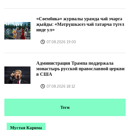
«Сөембикә» журналы урамда чәй эчәргә
җыйды: «Мәтрүшкәсез чәй татарча түгел
инде ул»
07.08.2026 19:00
Администрация Трампа поддержала
монастырь русской православной церкви
в США
07.08.2026 18:12
Теги
Мустая Карима