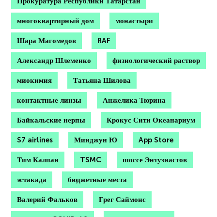
Прокуратура Республики Татарстан
многоквартирный дом
монастыри
Шара Магомедов
RAF
Александр Шлеменко
физиологический раствор
миокимия
Татьяна Шилова
контактные линзы
Анжелика Тюрина
Байкальские нерпы
Крокус Сити Океанариум
S7 airlines
Минджун Ю
App Store
Тим Калпан
TSMC
шоссе Энтузиастов
эстакада
бюджетные места
Валерий Фальков
Грег Саймонс