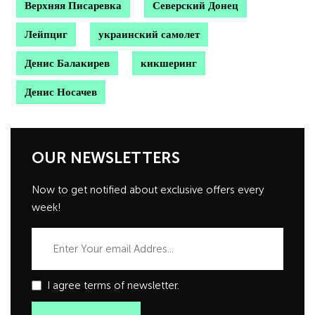
Верхняя Писаревка
Северский Донец
Лейпциг
украинский самолет
Денис Балакирев
кикшеринг
Денис Носачев
OUR NEWSLETTERS
Now to get notified about exclusive offers every
week!
I agree terms of newsletter.