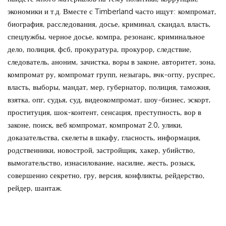
экономики и т.д. Вместе с Timberland часто ищут: компромат,
биография, расследования, досье, криминал, скандал, власть,
спецлужбы, черное досье, компра, резонанс, криминальное
дело, полиция, фсб, прокуратура, прокурор, следствие,
следователь, аноним, зачистка, воры в законе, авторитет, зона,
компромат ру, компромат групп, незыгарь, вчк-огпу, руспрес,
власть, выборы, мандат, мер, губернатор, полиция, таможня,
взятка, опг, судья, суд, видеокомпромат, шоу-бизнес, эскорт,
проституция, шок-контент, сенсация, преступность, вор в
законе, поиск, веб компромат, компромат 2.0, улики,
доказательства, скелеты в шкафу, гласность, информация,
родственники, новострой, застройщик, хакер, убийство,
вымогательство, изнасилование, насилие, жесть, розыск,
совершенно секретно, гру, версия, конфликты, рейдерство,
рейдер, шантаж.