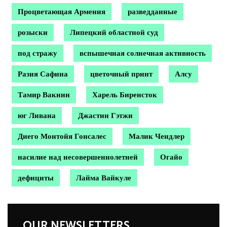
Процветающая Армения
разведданные
розыски
Липецкий областной суд
под стражу
вспышечная солнечная активность
Разия Сафина
цветочный принт
Алсу
Тамир Вакнин
Харель Биренсток
юг Ливана
Джастин Гэтжи
Диего Монтойя Гонсалес
Малик Чендлер
насилие над несовершеннолетней
Огайо
дефициты
Лайма Вайкуле
OUR NEWSLETTERS