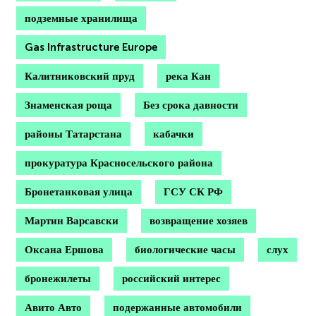
подземные хранилища
Gas Infrastructure Europe
Калитниковский пруд
река Кан
Знаменская роща
Без срока давности
районы Татарстана
кабачки
прокуратура Красносельского района
Бронетанковая улица
ГСУ СК РФ
Мартин Варсавски
возвращение хозяев
Оксана Ершова
биологические часы
слух
бронежилеты
российский интерес
Авито Авто
подержанные автомобили