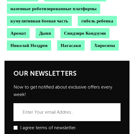
наземные роботизированные платформы
кумулятивная боевая часть
гибель ребенка
Аромат
Дыня
Синдзиро Коидзуми
Николай Ноздрев
Нагасаки
Хиросима
OUR NEWSLETTERS
Now to get notified about exclusive offers every
week!
I agree terms of newsletter.