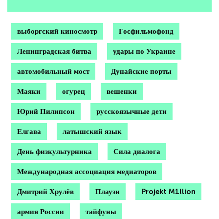
выборгский киносмотр
Госфильмофонд
Ленинградская битва
удары по Украине
автомобильный мост
Дунайские порты
Маяки
огурец
вешенки
Юрий Пилипсон
русскоязычные дети
Елгава
латышский язык
День физкультурника
Сила диалога
Международная ассоциация медиаторов
Дмитрий Хрулёв
Плауэн
Projekt M1llion
армия России
тайфуны