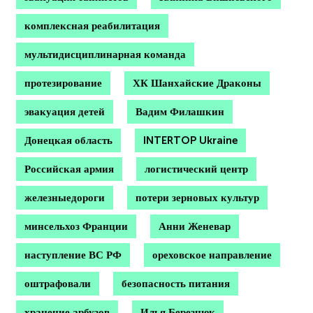
комплексная реабилитация
мультидисциплинарная команда
протезирование
ХК Шанхайские Драконы
эвакуация детей
Вадим Филашкин
Донецкая область
INTERTOP Ukraine
Российская армия
логистический центр
железныедороги
потери зерновых культур
минсельхоз Франции
Анни Женевар
наступление ВС РФ
ореховское направление
оштрафовали
безопасность питания
хранение арбузов
Илья Березнюк