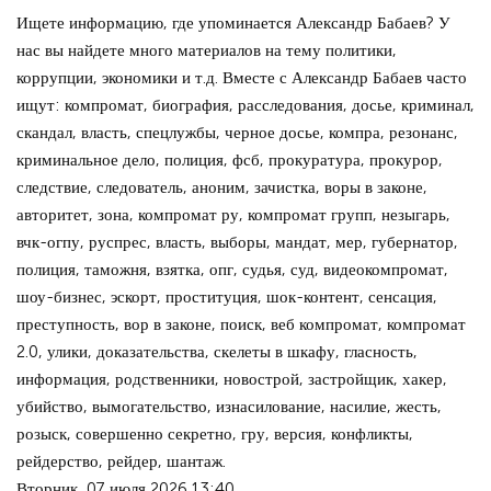
Ищете информацию, где упоминается Александр Бабаев? У
нас вы найдете много материалов на тему политики,
коррупции, экономики и т.д. Вместе с Александр Бабаев часто
ищут: компромат, биография, расследования, досье, криминал,
скандал, власть, спецлужбы, черное досье, компра, резонанс,
криминальное дело, полиция, фсб, прокуратура, прокурор,
следствие, следователь, аноним, зачистка, воры в законе,
авторитет, зона, компромат ру, компромат групп, незыгарь,
вчк-огпу, руспрес, власть, выборы, мандат, мер, губернатор,
полиция, таможня, взятка, опг, судья, суд, видеокомпромат,
шоу-бизнес, эскорт, проституция, шок-контент, сенсация,
преступность, вор в законе, поиск, веб компромат, компромат
2.0, улики, доказательства, скелеты в шкафу, гласность,
информация, родственники, новострой, застройщик, хакер,
убийство, вымогательство, изнасилование, насилие, жесть,
розыск, совершенно секретно, гру, версия, конфликты,
рейдерство, рейдер, шантаж.
Вторник, 07 июля 2026 13:40