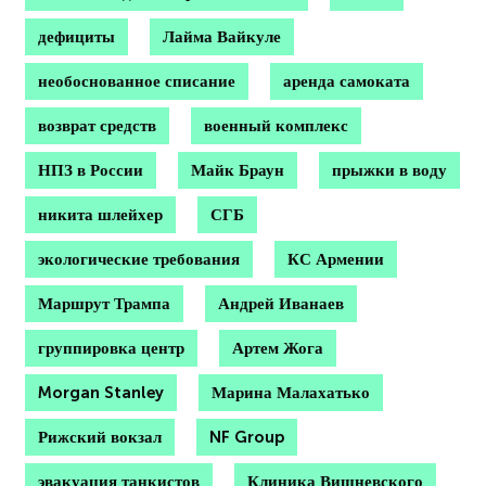
дефициты
Лайма Вайкуле
необоснованное списание
аренда самоката
возврат средств
военный комплекс
НПЗ в России
Майк Браун
прыжки в воду
никита шлейхер
СГБ
экологические требования
КС Армении
Маршрут Трампа
Андрей Иванаев
группировка центр
Артем Жога
Morgan Stanley
Марина Малахатько
Рижский вокзал
NF Group
эвакуация танкистов
Клиника Вишневского