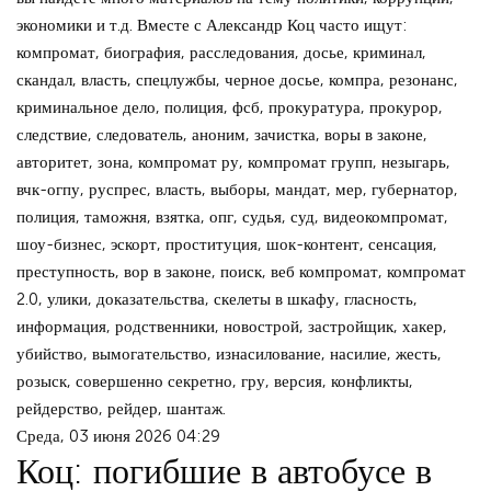
экономики и т.д. Вместе с Александр Коц часто ищут:
компромат, биография, расследования, досье, криминал,
скандал, власть, спецлужбы, черное досье, компра, резонанс,
криминальное дело, полиция, фсб, прокуратура, прокурор,
следствие, следователь, аноним, зачистка, воры в законе,
авторитет, зона, компромат ру, компромат групп, незыгарь,
вчк-огпу, руспрес, власть, выборы, мандат, мер, губернатор,
полиция, таможня, взятка, опг, судья, суд, видеокомпромат,
шоу-бизнес, эскорт, проституция, шок-контент, сенсация,
преступность, вор в законе, поиск, веб компромат, компромат
2.0, улики, доказательства, скелеты в шкафу, гласность,
информация, родственники, новострой, застройщик, хакер,
убийство, вымогательство, изнасилование, насилие, жесть,
розыск, совершенно секретно, гру, версия, конфликты,
рейдерство, рейдер, шантаж.
Среда, 03 июня 2026 04:29
Коц: погибшие в автобусе в