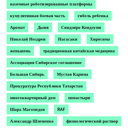
наземные роботизированные платформы
кумулятивная боевая часть
гибель ребенка
Аромат
Дыня
Синдзиро Коидзуми
Николай Ноздрев
Нагасаки
Хиросима
женьшень
традиционная китайская медицина
Ассоциация Сибирское соглашение
Большая Сибирь
Мустая Карима
Прокуратура Республики Татарстан
многоквартирный дом
монастыри
Шара Магомедов
RAF
Александр Шлеменко
физиологический раствор