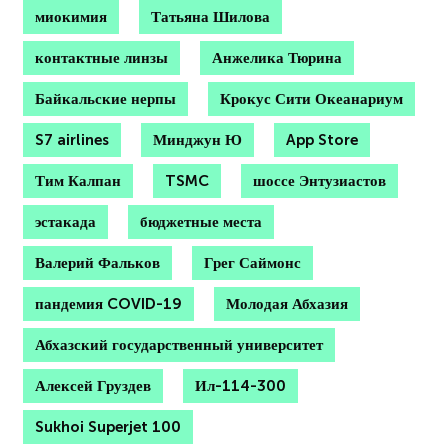
миокимия
Татьяна Шилова
контактные линзы
Анжелика Тюрина
Байкальские нерпы
Крокус Сити Океанариум
S7 airlines
Минджун Ю
App Store
Тим Калпан
TSMC
шоссе Энтузиастов
эстакада
бюджетные места
Валерий Фальков
Грег Саймонс
пандемия COVID-19
Молодая Абхазия
Абхазский государственный университет
Алексей Груздев
Ил-114-300
Sukhoi Superjet 100