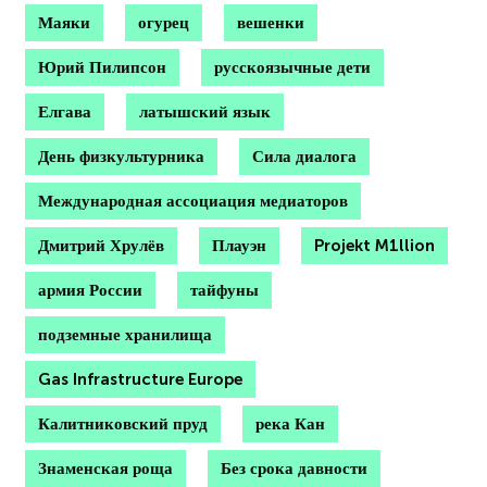
Маяки
огурец
вешенки
Юрий Пилипсон
русскоязычные дети
Елгава
латышский язык
День физкультурника
Сила диалога
Международная ассоциация медиаторов
Дмитрий Хрулёв
Плауэн
Projekt M1llion
армия России
тайфуны
подземные хранилища
Gas Infrastructure Europe
Калитниковский пруд
река Кан
Знаменская роща
Без срока давности