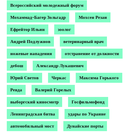
Всероссийский молодежный форум
Мохаммад-Багер Зольгадр
Мохсен Резаи
Ефрейтор Ильин
зоолог
Андрей Подлужнов
ветеринарный врач
ножевые нападения
отстранение от должности
дебош
Александр Лукашевич
Юрий Светов
Черкас
Максима Горького
Ревда
Валерий Горелых
выборгский киносмотр
Госфильмофонд
Ленинградская битва
удары по Украине
автомобильный мост
Дунайские порты