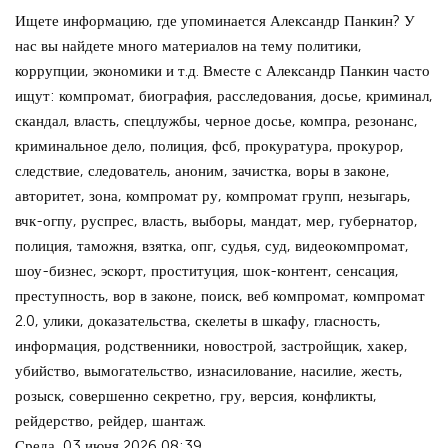
Ищете информацию, где упоминается Александр Панкин? У
нас вы найдете много материалов на тему политики,
коррупции, экономики и т.д. Вместе с Александр Панкин часто
ищут: компромат, биография, расследования, досье, криминал,
скандал, власть, спецлужбы, черное досье, компра, резонанс,
криминальное дело, полиция, фсб, прокуратура, прокурор,
следствие, следователь, аноним, зачистка, воры в законе,
авторитет, зона, компромат ру, компромат групп, незыгарь,
вчк-огпу, руспрес, власть, выборы, мандат, мер, губернатор,
полиция, таможня, взятка, опг, судья, суд, видеокомпромат,
шоу-бизнес, эскорт, проституция, шок-контент, сенсация,
преступность, вор в законе, поиск, веб компромат, компромат
2.0, улики, доказательства, скелеты в шкафу, гласность,
информация, родственники, новострой, застройщик, хакер,
убийство, вымогательство, изнасилование, насилие, жесть,
розыск, совершенно секретно, гру, версия, конфликты,
рейдерство, рейдер, шантаж.
Среда, 03 июня 2026 08:39