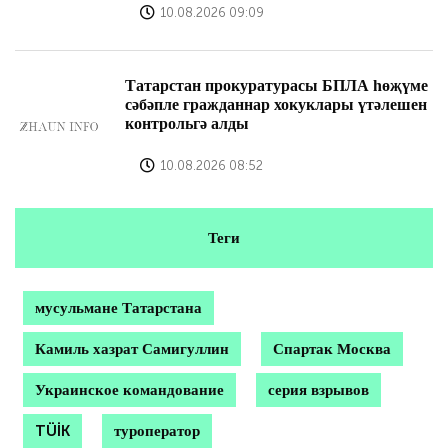
10.08.2026 09:09
Татарстан прокуратурасы БПЛА һөҗүме
сәбәпле гражданнар хокуклары үтәлешен
контрольгә алды
10.08.2026 08:52
Теги
мусульмане Татарстана
Камиль хазрат Самигуллин
Спартак Москва
Украинское командование
серия взрывов
TÜİK
туроператор