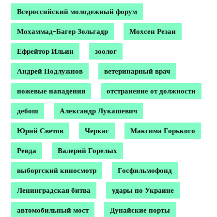
Всероссийский молодежный форум
Мохаммад-Багер Зольгадр
Мохсен Резаи
Ефрейтор Ильин
зоолог
Андрей Подлужнов
ветеринарный врач
ножевые нападения
отстранение от должности
дебош
Александр Лукашевич
Юрий Светов
Черкас
Максима Горького
Ревда
Валерий Горелых
выборгский киносмотр
Госфильмофонд
Ленинградская битва
удары по Украине
автомобильный мост
Дунайские порты