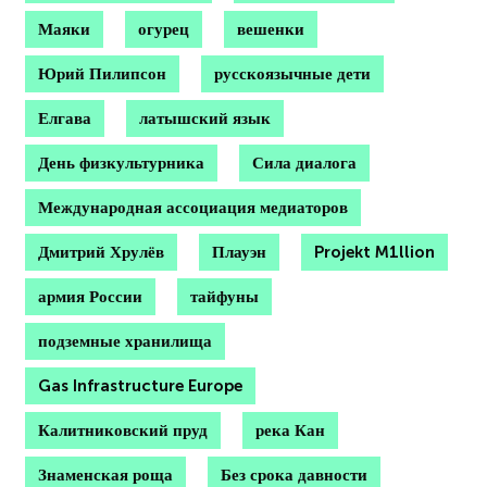
Маяки
огурец
вешенки
Юрий Пилипсон
русскоязычные дети
Елгава
латышский язык
День физкультурника
Сила диалога
Международная ассоциация медиаторов
Дмитрий Хрулёв
Плауэн
Projekt M1llion
армия России
тайфуны
подземные хранилища
Gas Infrastructure Europe
Калитниковский пруд
река Кан
Знаменская роща
Без срока давности