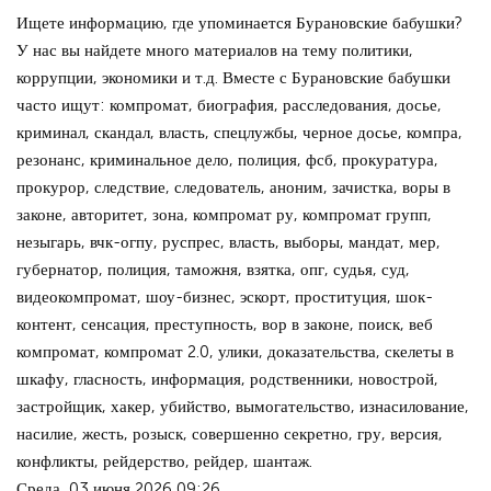
Ищете информацию, где упоминается Бурановские бабушки?
У нас вы найдете много материалов на тему политики,
коррупции, экономики и т.д. Вместе с Бурановские бабушки
часто ищут: компромат, биография, расследования, досье,
криминал, скандал, власть, спецлужбы, черное досье, компра,
резонанс, криминальное дело, полиция, фсб, прокуратура,
прокурор, следствие, следователь, аноним, зачистка, воры в
законе, авторитет, зона, компромат ру, компромат групп,
незыгарь, вчк-огпу, руспрес, власть, выборы, мандат, мер,
губернатор, полиция, таможня, взятка, опг, судья, суд,
видеокомпромат, шоу-бизнес, эскорт, проституция, шок-
контент, сенсация, преступность, вор в законе, поиск, веб
компромат, компромат 2.0, улики, доказательства, скелеты в
шкафу, гласность, информация, родственники, новострой,
застройщик, хакер, убийство, вымогательство, изнасилование,
насилие, жесть, розыск, совершенно секретно, гру, версия,
конфликты, рейдерство, рейдер, шантаж.
Среда, 03 июня 2026 09:26