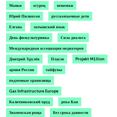
Маяки
огурец
вешенки
Юрий Пилипсон
русскоязычные дети
Елгава
латышский язык
День физкультурника
Сила диалога
Международная ассоциация медиаторов
Дмитрий Хрулёв
Плауэн
Projekt M1llion
армия России
тайфуны
подземные хранилища
Gas Infrastructure Europe
Калитниковский пруд
река Кан
Знаменская роща
Без срока давности