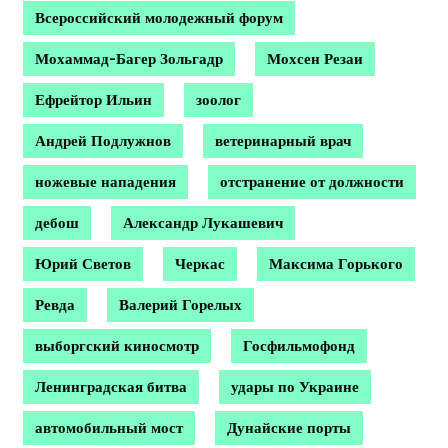
Всероссийский молодежный форум
Мохаммад-Багер Зольгадр
Мохсен Резаи
Ефрейтор Ильин
зоолог
Андрей Подлужнов
ветеринарный врач
ножевые нападения
отстранение от должности
дебош
Александр Лукашевич
Юрий Светов
Черкас
Максима Горького
Ревда
Валерий Горелых
выборгский киносмотр
Госфильмофонд
Ленинградская битва
удары по Украине
автомобильный мост
Дунайские порты