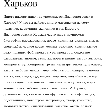
Харьков
Ищете информацию, где упоминается Днепропетровск и
Харьков? У нас вы найдете много материалов на тему
политики, коррупции, экономики и т.д. Вместе с
Днепропетровск и Харьков часто ищут: компромат,
биография, расследования, досье, криминал, скандал, власть,
спецлужбы, черное досье, компра, резонанс, криминальное
дело, полиция, фсб, прокуратура, прокурор, следствие,
следователь, аноним, зачистка, воры в законе, авторитет, зона,
компромат ру, компромат групп, незыгарь, вчк-огпу, руспрес,
власть, выборы, мандат, мер, губернатор, полиция, таможня,
взятка, опг, судья, суд, видеокомпромат, шоу-бизнес, эскорт,
проституция, шок-контент, сенсация, преступность, вор в
законе, поиск, веб компромат, компромат 2.0, улики,
доказательства, скелеты в шкафу, гласность, информация,
родственники, новострой, застройщик, хакер, убийство,
вымогательство, изнасилование, насилие, жесть, розыск,