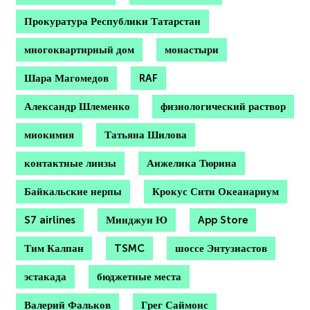
Прокуратура Республики Татарстан
многоквартирный дом
монастыри
Шара Магомедов
RAF
Александр Шлеменко
физиологический раствор
миокимия
Татьяна Шилова
контактные линзы
Анжелика Тюрина
Байкальские нерпы
Крокус Сити Океанариум
S7 airlines
Минджун Ю
App Store
Тим Калпан
TSMC
шоссе Энтузиастов
эстакада
бюджетные места
Валерий Фальков
Грег Саймонс