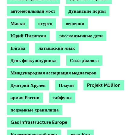
автомобильный мост
Дунайские порты
Маяки
огурец
вешенки
Юрий Пилипсон
русскоязычные дети
Елгава
латышский язык
День физкультурника
Сила диалога
Международная ассоциация медиаторов
Дмитрий Хрулёв
Плауэн
Projekt M1llion
армия России
тайфуны
подземные хранилища
Gas Infrastructure Europe
Калитниковский пруд
река Кан