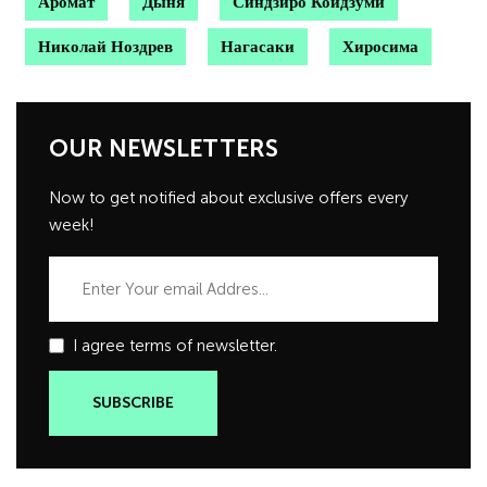
Аромат
Дыня
Синдзиро Коидзуми
Николай Ноздрев
Нагасаки
Хиросима
OUR NEWSLETTERS
Now to get notified about exclusive offers every
week!
I agree terms of newsletter.