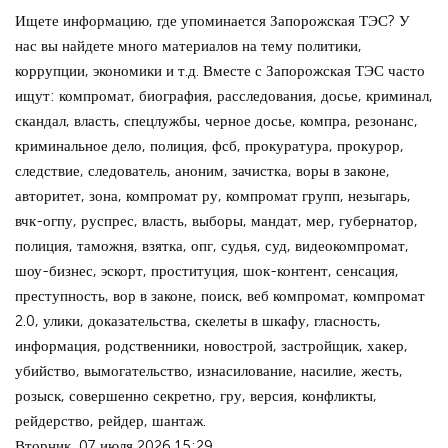
Ищете информацию, где упоминается Запорожская ТЭС? У
нас вы найдете много материалов на тему политики,
коррупции, экономики и т.д. Вместе с Запорожская ТЭС часто
ищут: компромат, биография, расследования, досье, криминал,
скандал, власть, спецлужбы, черное досье, компра, резонанс,
криминальное дело, полиция, фсб, прокуратура, прокурор,
следствие, следователь, аноним, зачистка, воры в законе,
авторитет, зона, компромат ру, компромат групп, незыгарь,
вчк-огпу, руспрес, власть, выборы, мандат, мер, губернатор,
полиция, таможня, взятка, опг, судья, суд, видеокомпромат,
шоу-бизнес, эскорт, проституция, шок-контент, сенсация,
преступность, вор в законе, поиск, веб компромат, компромат
2.0, улики, доказательства, скелеты в шкафу, гласность,
информация, родственники, новострой, застройщик, хакер,
убийство, вымогательство, изнасилование, насилие, жесть,
розыск, совершенно секретно, гру, версия, конфликты,
рейдерство, рейдер, шантаж.
Вторник, 07 июля 2026 15:29