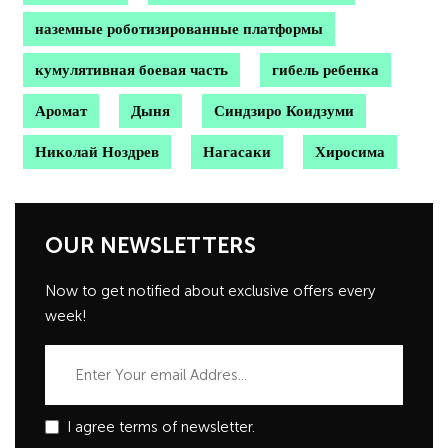
наземные роботизированные платформы
кумулятивная боевая часть
гибель ребенка
Аромат
Дыня
Синдзиро Коидзуми
Николай Ноздрев
Нагасаки
Хиросима
OUR NEWSLETTERS
Now to get notified about exclusive offers every
week!
I agree terms of newsletter.