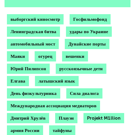
выборгский киносмотр
Госфильмофонд
Ленинградская битва
удары по Украине
автомобильный мост
Дунайские порты
Маяки
огурец
вешенки
Юрий Пилипсон
русскоязычные дети
Елгава
латышский язык
День физкультурника
Сила диалога
Международная ассоциация медиаторов
Дмитрий Хрулёв
Плауэн
Projekt M1llion
армия России
тайфуны