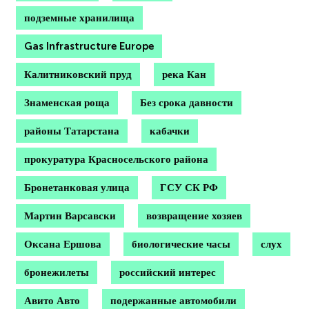
подземные хранилища
Gas Infrastructure Europe
Калитниковский пруд
река Кан
Знаменская роща
Без срока давности
районы Татарстана
кабачки
прокуратура Красносельского района
Бронетанковая улица
ГСУ СК РФ
Мартин Варсавски
возвращение хозяев
Оксана Ершова
биологические часы
слух
бронежилеты
российский интерес
Авито Авто
подержанные автомобили