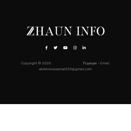
Copyright © 2026 .
http://zhaun.info
. Редакция - Email:
abikenovazamat256@gmail.com