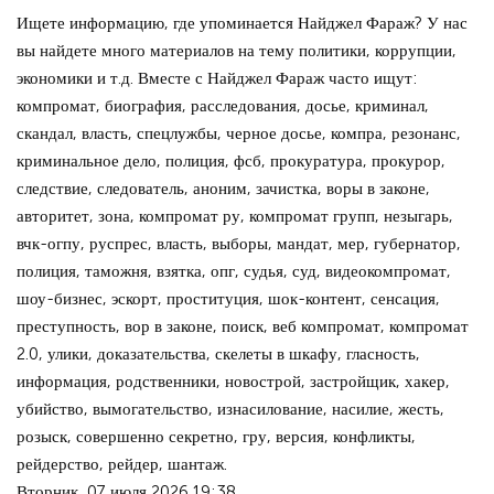
Ищете информацию, где упоминается Найджел Фараж? У нас
вы найдете много материалов на тему политики, коррупции,
экономики и т.д. Вместе с Найджел Фараж часто ищут:
компромат, биография, расследования, досье, криминал,
скандал, власть, спецлужбы, черное досье, компра, резонанс,
криминальное дело, полиция, фсб, прокуратура, прокурор,
следствие, следователь, аноним, зачистка, воры в законе,
авторитет, зона, компромат ру, компромат групп, незыгарь,
вчк-огпу, руспрес, власть, выборы, мандат, мер, губернатор,
полиция, таможня, взятка, опг, судья, суд, видеокомпромат,
шоу-бизнес, эскорт, проституция, шок-контент, сенсация,
преступность, вор в законе, поиск, веб компромат, компромат
2.0, улики, доказательства, скелеты в шкафу, гласность,
информация, родственники, новострой, застройщик, хакер,
убийство, вымогательство, изнасилование, насилие, жесть,
розыск, совершенно секретно, гру, версия, конфликты,
рейдерство, рейдер, шантаж.
Вторник, 07 июля 2026 19:38