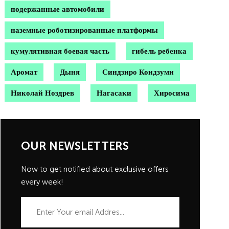
подержанные автомобили
наземные роботизированные платформы
кумулятивная боевая часть
гибель ребенка
Аромат
Дыня
Синдзиро Коидзуми
Николай Ноздрев
Нагасаки
Хиросима
OUR NEWSLETTERS
Now to get notified about exclusive offers
every week!