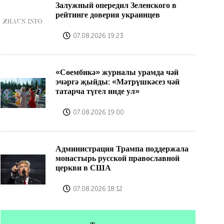
Залужный опередил Зеленского в
рейтинге доверия украинцев
07.08.2026 19:23
«Сөембикә» журналы урамда чәй
эчәргә җыйды: «Мәтрүшкәсез чәй
татарча түгел инде ул»
07.08.2026 19:00
Администрация Трампа поддержала
монастырь русской православной
церкви в США
07.08.2026 18:12