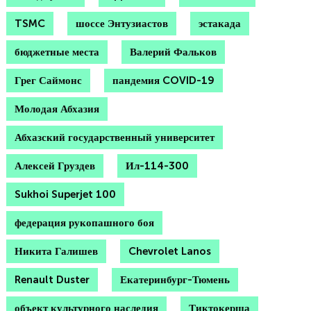
TSMC
шоссе Энтузиастов
эстакада
бюджетные места
Валерий Фальков
Грег Саймонс
пандемия COVID-19
Молодая Абхазия
Абхазский государственный университет
Алексей Груздев
Ил-114-300
Sukhoi Superjet 100
федерация рукопашного боя
Никита Галишев
Chevrolet Lanos
Renault Duster
Екатеринбург-Тюмень
объект культурного наследия
Тиктокерша