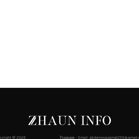
yright © 2026 .
http://zhaun.info
. Редакция - Email: abikenovazamat256@gmail