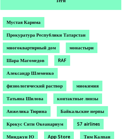
Теги
Мустая Карима
Прокуратура Республики Татарстан
многоквартирный дом
монастыри
Шара Магомедов
RAF
Александр Шлеменко
физиологический раствор
миокимия
Татьяна Шилова
контактные линзы
Анжелика Тюрина
Байкальские нерпы
Крокус Сити Океанариум
S7 airlines
Минджун Ю
App Store
Тим Калпан