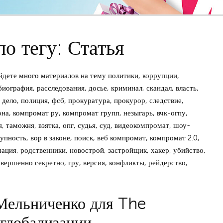
о тегу: Статья
дете много материалов на тему политики, коррупции,
биография, расследования, досье, криминал, скандал, власть,
дело, полиция, фсб, прокуратура, прокурор, следствие,
зона, компромат ру, компромат групп, незыгарь, вчк-огпу,
, таможня, взятка, опг, судья, суд, видеокомпромат, шоу-
упность, вор в законе, поиск, веб компромат, компромат 2.0,
мация, родственники, новострой, застройщик, хакер, убийство,
овершенно секретно, гру, версия, конфликты, рейдерство,
 Мельниченко для The
глобализации