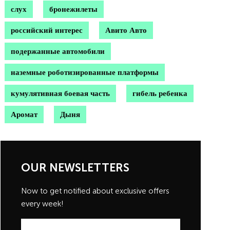
слух
бронежилеты
российский интерес
Авито Авто
подержанные автомобили
наземные роботизированные платформы
кумулятивная боевая часть
гибель ребенка
Аромат
Дыня
OUR NEWSLETTERS
Now to get notified about exclusive offers
every week!