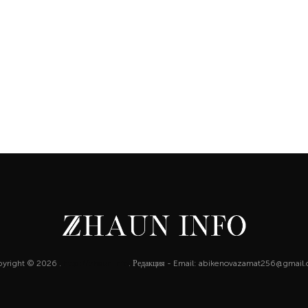
yright © 2026 .
http://zhaun.info
. Редакция - Email: abikenovazamat256@gmail