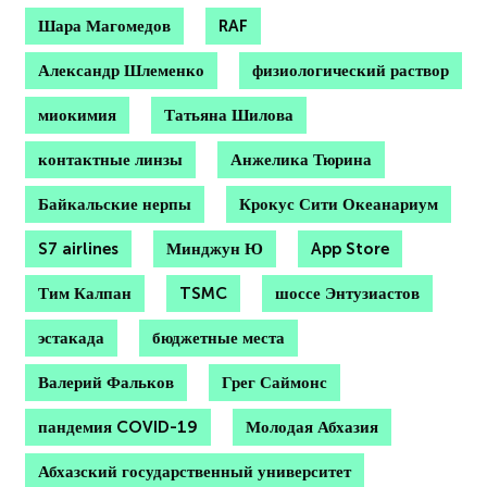
Шара Магомедов
RAF
Александр Шлеменко
физиологический раствор
миокимия
Татьяна Шилова
контактные линзы
Анжелика Тюрина
Байкальские нерпы
Крокус Сити Океанариум
S7 airlines
Минджун Ю
App Store
Тим Калпан
TSMC
шоссе Энтузиастов
эстакада
бюджетные места
Валерий Фальков
Грег Саймонс
пандемия COVID-19
Молодая Абхазия
Абхазский государственный университет