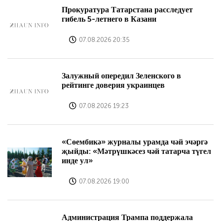
Прокуратура Татарстана расследует
гибель 5-летнего в Казани
07.08.2026 20:35
Залужный опередил Зеленского в
рейтинге доверия украинцев
07.08.2026 19:23
«Сөембикә» журналы урамда чәй эчәргә
җыйды: «Мәтрүшкәсез чәй татарча түгел
инде ул»
07.08.2026 19:00
Администрация Трампа поддержала