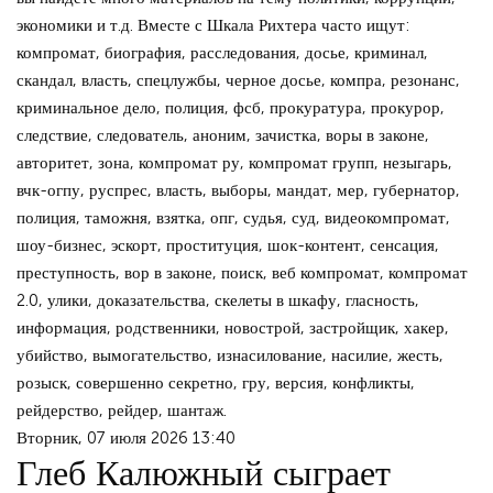
экономики и т.д. Вместе с Шкала Рихтера часто ищут:
компромат, биография, расследования, досье, криминал,
скандал, власть, спецлужбы, черное досье, компра, резонанс,
криминальное дело, полиция, фсб, прокуратура, прокурор,
следствие, следователь, аноним, зачистка, воры в законе,
авторитет, зона, компромат ру, компромат групп, незыгарь,
вчк-огпу, руспрес, власть, выборы, мандат, мер, губернатор,
полиция, таможня, взятка, опг, судья, суд, видеокомпромат,
шоу-бизнес, эскорт, проституция, шок-контент, сенсация,
преступность, вор в законе, поиск, веб компромат, компромат
2.0, улики, доказательства, скелеты в шкафу, гласность,
информация, родственники, новострой, застройщик, хакер,
убийство, вымогательство, изнасилование, насилие, жесть,
розыск, совершенно секретно, гру, версия, конфликты,
рейдерство, рейдер, шантаж.
Вторник, 07 июля 2026 13:40
Глеб Калюжный сыграет