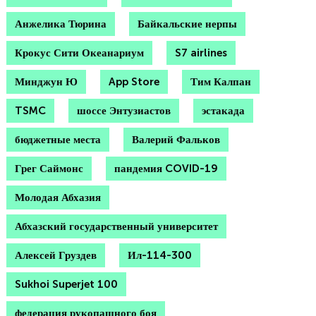
Анжелика Тюрина
Байкальские нерпы
Крокус Сити Океанариум
S7 airlines
Минджун Ю
App Store
Тим Калпан
TSMC
шоссе Энтузиастов
эстакада
бюджетные места
Валерий Фальков
Грег Саймонс
пандемия COVID-19
Молодая Абхазия
Абхазский государственный университет
Алексей Груздев
Ил-114-300
Sukhoi Superjet 100
федерация рукопашного боя