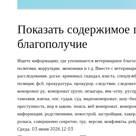
Показать содержимое п
благополучие
Ищете информацию, где упоминается ветеринарное благоп
политики, коррупции, экономики и т.д. Вместе с ветерина
расследования, досье, криминал, скандал, власть, спецлуж
полиция, фсб, прокуратура, прокурор, следствие, следовате
компромат ру, компромат групп, незыгарь, вчк-огпу, руспр
таможня, взятка, опг, судья, суд, видеокомпромат, шоу-биз
преступность, вор в законе, поиск, веб компромат, компром
информация, родственники, новострой, застройщик, хакер,
розыск, совершенно секретно, гру, версия, конфликты, рей
Среда, 03 июня 2026 12:03