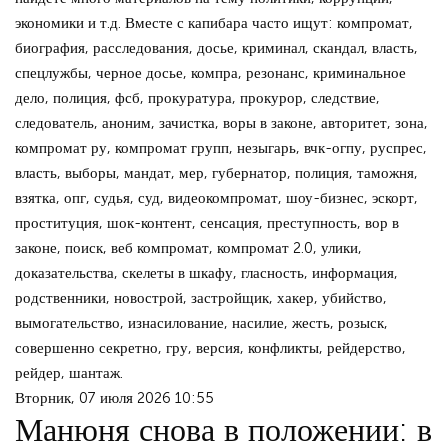
экономики и т.д. Вместе с капибара часто ищут: компромат,
биография, расследования, досье, криминал, скандал, власть,
спецлужбы, черное досье, компра, резонанс, криминальное
дело, полиция, фсб, прокуратура, прокурор, следствие,
следователь, аноним, зачистка, воры в законе, авторитет, зона,
компромат ру, компромат групп, незыгарь, вчк-огпу, руспрес,
власть, выборы, мандат, мер, губернатор, полиция, таможня,
взятка, опг, судья, суд, видеокомпромат, шоу-бизнес, эскорт,
проституция, шок-контент, сенсация, преступность, вор в
законе, поиск, веб компромат, компромат 2.0, улики,
доказательства, скелеты в шкафу, гласность, информация,
родственники, новострой, застройщик, хакер, убийство,
вымогательство, изнасилование, насилие, жесть, розыск,
совершенно секретно, гру, версия, конфликты, рейдерство,
рейдер, шантаж.
Вторник, 07 июля 2026 10:55
Манюня снова в положении: в