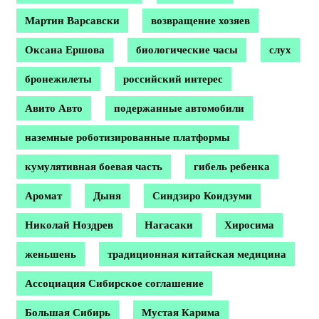
Мартин Варсавски
возвращение хозяев
Оксана Ершова
биологические часы
слух
бронежилеты
российский интерес
Авито Авто
подержанные автомобили
наземные роботизированные платформы
кумулятивная боевая часть
гибель ребенка
Аромат
Дыня
Синдзиро Коидзуми
Николай Ноздрев
Нагасаки
Хиросима
женьшень
традиционная китайская медицина
Ассоциация Сибирское соглашение
Большая Сибирь
Мустая Карима