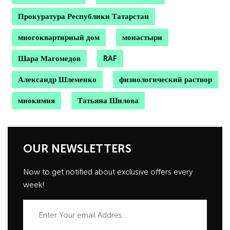
Прокуратура Республики Татарстан
многоквартирный дом
монастыри
Шара Магомедов
RAF
Александр Шлеменко
физиологический раствор
миокимия
Татьяна Шилова
OUR NEWSLETTERS
Now to get notified about exclusive offers every
week!