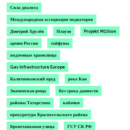
Сила диалога
Международная ассоциация медиаторов
Дмитрий Хрулёв
Плауэн
Projekt M1llion
армия России
тайфуны
подземные хранилища
Gas Infrastructure Europe
Калитниковский пруд
река Кан
Знаменская роща
Без срока давности
районы Татарстана
кабачки
прокуратура Красносельского района
Бронетанковая улица
ГСУ СК РФ