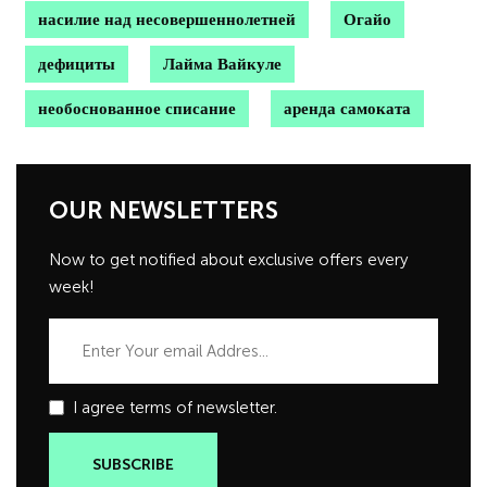
насилие над несовершеннолетней
Огайо
дефициты
Лайма Вайкуле
необоснованное списание
аренда самоката
OUR NEWSLETTERS
Now to get notified about exclusive offers every
week!
I agree terms of newsletter.