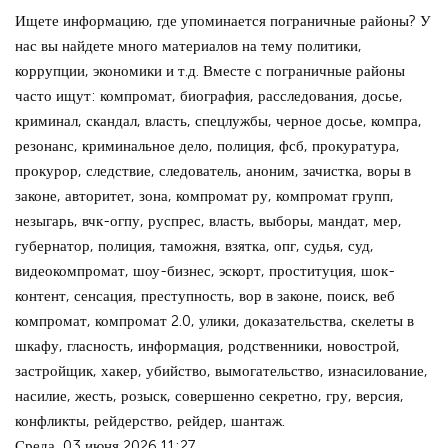
Ищете информацию, где упоминается пограничные районы? У
нас вы найдете много материалов на тему политики,
коррупции, экономики и т.д. Вместе с пограничные районы
часто ищут: компромат, биография, расследования, досье,
криминал, скандал, власть, спецлужбы, черное досье, компра,
резонанс, криминальное дело, полиция, фсб, прокуратура,
прокурор, следствие, следователь, аноним, зачистка, воры в
законе, авторитет, зона, компромат ру, компромат групп,
незыгарь, вчк-огпу, руспрес, власть, выборы, мандат, мер,
губернатор, полиция, таможня, взятка, опг, судья, суд,
видеокомпромат, шоу-бизнес, эскорт, проституция, шок-
контент, сенсация, преступность, вор в законе, поиск, веб
компромат, компромат 2.0, улики, доказательства, скелеты в
шкафу, гласность, информация, родственники, новострой,
застройщик, хакер, убийство, вымогательство, изнасилование,
насилие, жесть, розыск, совершенно секретно, гру, версия,
конфликты, рейдерство, рейдер, шантаж.
Среда, 03 июня 2026 11:27