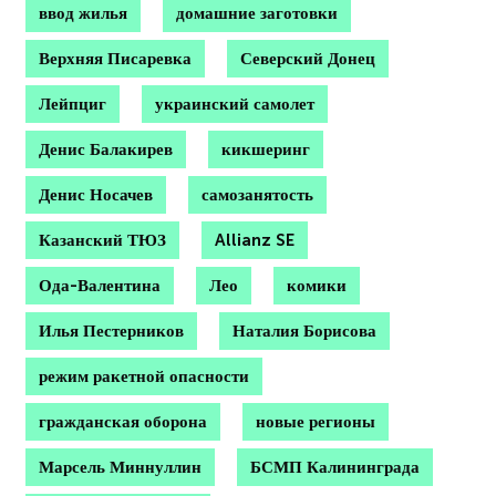
ввод жилья
домашние заготовки
Верхняя Писаревка
Северский Донец
Лейпциг
украинский самолет
Денис Балакирев
кикшеринг
Денис Носачев
самозанятость
Казанский ТЮЗ
Allianz SE
Ода-Валентина
Лео
комики
Илья Пестерников
Наталия Борисова
режим ракетной опасности
гражданская оборона
новые регионы
Марсель Миннуллин
БСМП Калининграда