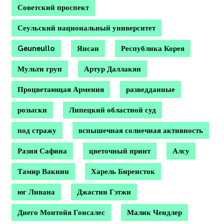
Советский проспект
Сеульский национальный университет
Geuneullo
Янсан
Республика Корея
Мульти груп
Артур Даллакян
Процветающая Армения
разведданные
розыски
Липецкий областной суд
под стражу
вспышечная солнечная активность
Разия Сафина
цветочный принт
Алсу
Тамир Вакнин
Харель Биренсток
юг Ливана
Джастин Гэтжи
Диего Монтойя Гонсалес
Малик Чендлер