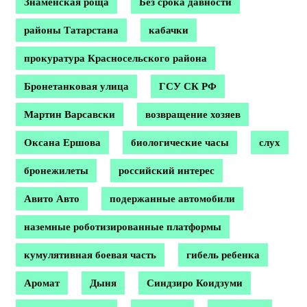
Знаменская роща
Без срока давности
районы Татарстана
кабачки
прокуратура Красносельского района
Бронетанковая улица
ГСУ СК РФ
Мартин Варсавски
возвращение хозяев
Оксана Ершова
биологические часы
слух
бронежилеты
российский интерес
Авито Авто
подержанные автомобили
наземные роботизированные платформы
кумулятивная боевая часть
гибель ребенка
Аромат
Дыня
Синдзиро Коидзуми