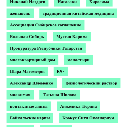
Николай Ноздрев
Нагасаки
Хиросима
женьшень
традиционная китайская медицина
Ассоциация Сибирское соглашение
Большая Сибирь
Мустая Карима
Прокуратура Республики Татарстан
многоквартирный дом
монастыри
Шара Магомедов
RAF
Александр Шлеменко
физиологический раствор
миокимия
Татьяна Шилова
контактные линзы
Анжелика Тюрина
Байкальские нерпы
Крокус Сити Океанариум