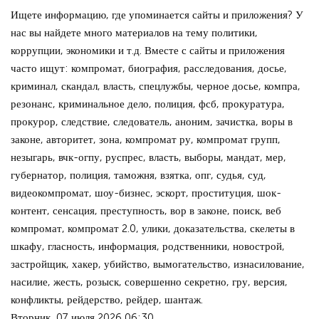
Ищете информацию, где упоминается сайты и приложения? У
нас вы найдете много материалов на тему политики,
коррупции, экономики и т.д. Вместе с сайты и приложения
часто ищут: компромат, биография, расследования, досье,
криминал, скандал, власть, спецлужбы, черное досье, компра,
резонанс, криминальное дело, полиция, фсб, прокуратура,
прокурор, следствие, следователь, аноним, зачистка, воры в
законе, авторитет, зона, компромат ру, компромат групп,
незыгарь, вчк-огпу, руспрес, власть, выборы, мандат, мер,
губернатор, полиция, таможня, взятка, опг, судья, суд,
видеокомпромат, шоу-бизнес, эскорт, проституция, шок-
контент, сенсация, преступность, вор в законе, поиск, веб
компромат, компромат 2.0, улики, доказательства, скелеты в
шкафу, гласность, информация, родственники, новострой,
застройщик, хакер, убийство, вымогательство, изнасилование,
насилие, жесть, розыск, совершенно секретно, гру, версия,
конфликты, рейдерство, рейдер, шантаж.
Вторник, 07 июля 2026 06:30