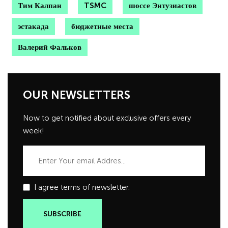
Тим Калпан
TSMC
шоссе Энтузиастов
эстакада
бюджетные места
Валерий Фальков
OUR NEWSLETTERS
Now to get notified about exclusive offers every
week!
I agree terms of newsletter.