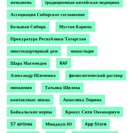
женьшень
традиционная китайская медицина
Ассоциация Сибирское соглашение
Большая Сибирь
Мустая Карима
Прокуратура Республики Татарстан
многоквартирный дом
монастыри
Шара Магомедов
RAF
Александр Шлеменко
физиологический раствор
миокимия
Татьяна Шилова
контактные линзы
Анжелика Тюрина
Байкальские нерпы
Крокус Сити Океанариум
S7 airlines
Минджун Ю
App Store