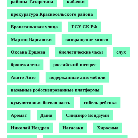
районы Татарстана
кабачки
прокуратура Красносельского района
Бронетанковая улица
ГСУ СК РФ
Мартин Варсавски
возвращение хозяев
Оксана Ершова
биологические часы
слух
бронежилеты
российский интерес
Авито Авто
подержанные автомобили
наземные роботизированные платформы
кумулятивная боевая часть
гибель ребенка
Аромат
Дыня
Синдзиро Коидзуми
Николай Ноздрев
Нагасаки
Хиросима