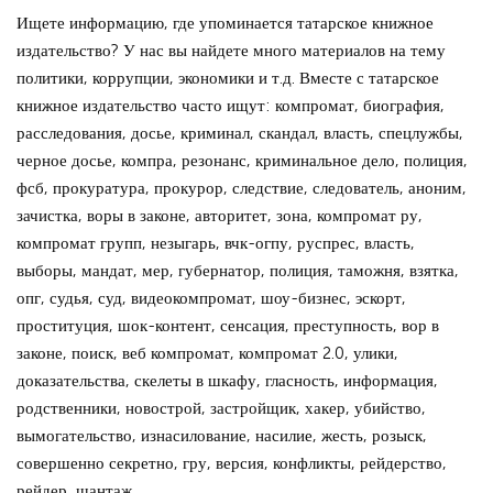
Ищете информацию, где упоминается татарское книжное
издательство? У нас вы найдете много материалов на тему
политики, коррупции, экономики и т.д. Вместе с татарское
книжное издательство часто ищут: компромат, биография,
расследования, досье, криминал, скандал, власть, спецлужбы,
черное досье, компра, резонанс, криминальное дело, полиция,
фсб, прокуратура, прокурор, следствие, следователь, аноним,
зачистка, воры в законе, авторитет, зона, компромат ру,
компромат групп, незыгарь, вчк-огпу, руспрес, власть,
выборы, мандат, мер, губернатор, полиция, таможня, взятка,
опг, судья, суд, видеокомпромат, шоу-бизнес, эскорт,
проституция, шок-контент, сенсация, преступность, вор в
законе, поиск, веб компромат, компромат 2.0, улики,
доказательства, скелеты в шкафу, гласность, информация,
родственники, новострой, застройщик, хакер, убийство,
вымогательство, изнасилование, насилие, жесть, розыск,
совершенно секретно, гру, версия, конфликты, рейдерство,
рейдер, шантаж.