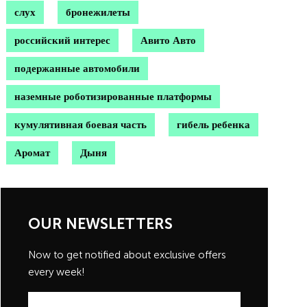
слух
бронежилеты
российский интерес
Авито Авто
подержанные автомобили
наземные роботизированные платформы
кумулятивная боевая часть
гибель ребенка
Аромат
Дыня
OUR NEWSLETTERS
Now to get notified about exclusive offers
every week!