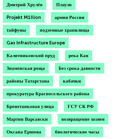
Дмитрий Хрулёв
Плауэн
Projekt M1llion
армия России
тайфуны
подземные хранилища
Gas Infrastructure Europe
Калитниковский пруд
река Кан
Знаменская роща
Без срока давности
районы Татарстана
кабачки
прокуратура Красносельского района
Бронетанковая улица
ГСУ СК РФ
Мартин Варсавски
возвращение хозяев
Оксана Ершова
биологические часы