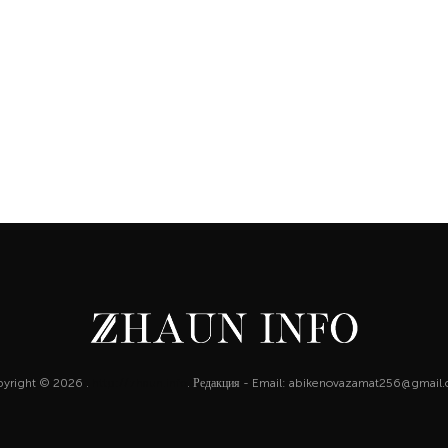
yright © 2026 .
http://zhaun.info
. Редакция - Email: abikenovazamat256@gmail