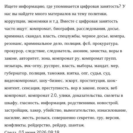
Ищете информацию, где упоминается цифровая занятость? У
нас вы найдете много материалов на тему политики,
коррупции, экономики и т.д. Вместе с цифровая занятость
часто ищут: компромат, биография, расследования, досье,
криминал, скандал, власть, спецлужбы, черное досье, компра,
резонанс, криминальное дело, полиция, фсб, прокуратура,
прокурор, следствие, следователь, аноним, зачистка, воры в
законе, авторитет, зона, компромат ру, компромат групп,
незыгарь, вчк-огпу, руспрес, власть, выборы, мандат, мер,
губернатор, полиция, таможня, взятка, опг, судья, суд,
видеокомпромат, шоу-бизнес, эскорт, проституция, шок-
контент, сенсация, преступность, вор в законе, поиск, веб
компромат, компромат 2.0, улики, доказательства, скелеты в
шкафу, гласность, информация, родственники, новострой,
застройщик, хакер, убийство, вымогательство, изнасилование,
насилие, жесть, розыск, совершенно секретно, гру, версия,
конфликты, рейдерство, рейдер, шантаж.
Среда, 03 июня 2026 08:18