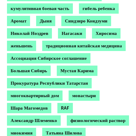
кумулятивная боевая часть
гибель ребенка
Аромат
Дыня
Синдзиро Коидзуми
Николай Ноздрев
Нагасаки
Хиросима
женьшень
традиционная китайская медицина
Ассоциация Сибирское соглашение
Большая Сибирь
Мустая Карима
Прокуратура Республики Татарстан
многоквартирный дом
монастыри
Шара Магомедов
RAF
Александр Шлеменко
физиологический раствор
миокимия
Татьяна Шилова