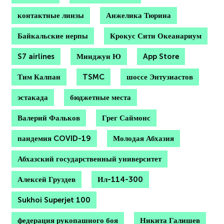
контактные линзы
Анжелика Тюрина
Байкальские нерпы
Крокус Сити Океанариум
S7 airlines
Минджун Ю
App Store
Тим Калпан
TSMC
шоссе Энтузиастов
эстакада
бюджетные места
Валерий Фальков
Грег Саймонс
пандемия COVID-19
Молодая Абхазия
Абхазский государственный университет
Алексей Груздев
Ил-114-300
Sukhoi Superjet 100
федерация рукопашного боя
Никита Галишев