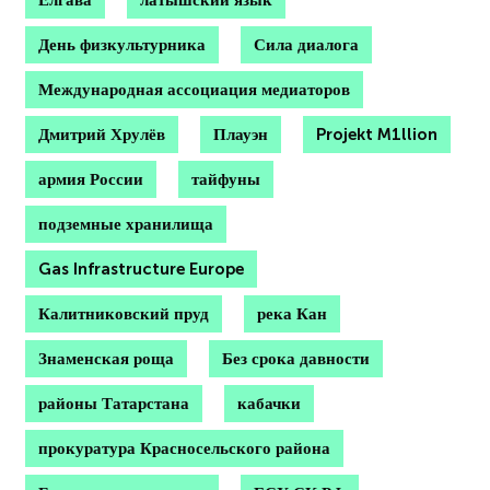
Елгава
латышский язык
День физкультурника
Сила диалога
Международная ассоциация медиаторов
Дмитрий Хрулёв
Плауэн
Projekt M1llion
армия России
тайфуны
подземные хранилища
Gas Infrastructure Europe
Калитниковский пруд
река Кан
Знаменская роща
Без срока давности
районы Татарстана
кабачки
прокуратура Красносельского района