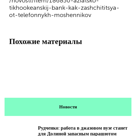
/novosti/item/186850-aziatsko-
tikhookeanskij-bank-kak-zashchititsya-
ot-telefonnykh-moshennikov
Похожие материалы
Новости
Рудченко: работа в джазовом вузе станет
для Долиной запасным парашютом