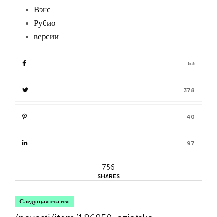
Вэнс
Рубио
версии
63
378
40
97
756
SHARES
Следущая стаття