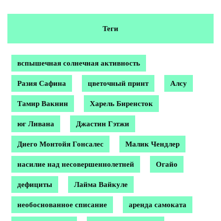
Теги
вспышечная солнечная активность
Разия Сафина
цветочный принт
Алсу
Тамир Вакнин
Харель Биренсток
юг Ливана
Джастин Гэтжи
Диего Монтойя Гонсалес
Малик Чендлер
насилие над несовершеннолетней
Огайо
дефициты
Лайма Вайкуле
необоснованное списание
аренда самоката