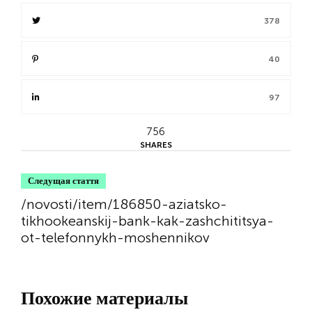
378
40
97
756
SHARES
Следущая стаття
/novosti/item/186850-aziatsko-
tikhookeanskij-bank-kak-zashchititsya-
ot-telefonnykh-moshennikov
Похожие материалы