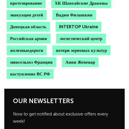
протезирование
ХК Шанхайские Драконы
эвакуация детей
Вадим Филашкин
Донецкая область
INTERTOP Ukraine
Российская армия
логистический центр
железныедороги
потери зерновых культур
минсельхоз Франции
Анни Женевар
наступление ВС РФ
OUR NEWSLETTERS
Now to get notified about exclusive offers every
week!