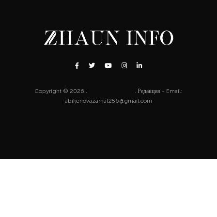
Copyright © 2026 .
http://zhaun.info
. Редакция - Email:
abikenovazamat256@gmail.com