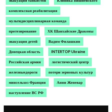
эвакуация танкистов
Клиника Вишневского
комплексная реабилитация
мультидисциплинарная команда
протезирование
ХК Шанхайские Драконы
эвакуация детей
Вадим Филашкин
Донецкая область
INTERTOP Ukraine
Российская армия
логистический центр
железныедороги
потери зерновых культур
минсельхоз Франции
Анни Женевар
наступление ВС РФ