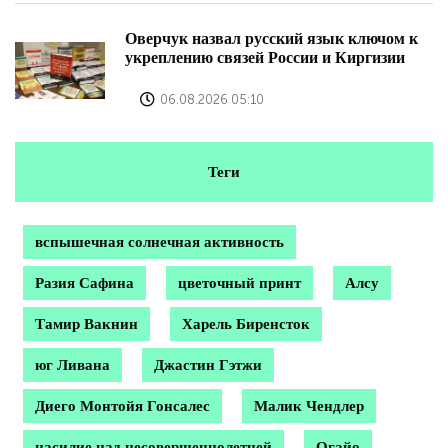
Оверчук назвал русский язык ключом к
укреплению связей России и Киргизии
06.08.2026 05:10
Теги
вспышечная солнечная активность
Разия Сафина
цветочный принт
Алсу
Тамир Вакнин
Харель Биренсток
юг Ливана
Джастин Гэтжи
Диего Монтойя Гонсалес
Малик Чендлер
насилие над несовершеннолетней
Огайо