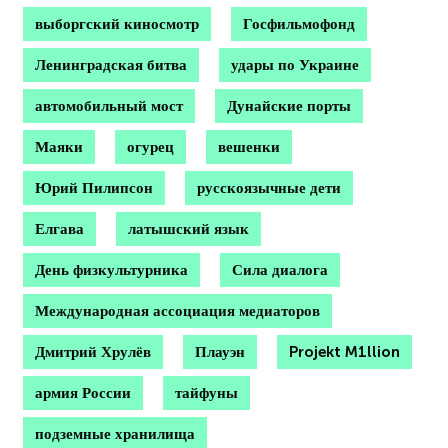
выборгский киносмотр
Госфильмофонд
Ленинградская битва
удары по Украине
автомобильный мост
Дунайские порты
Маяки
огурец
вешенки
Юрий Пилипсон
русскоязычные дети
Елгава
латышский язык
День физкультурника
Сила диалога
Международная ассоциация медиаторов
Дмитрий Хрулёв
Плауэн
Projekt M1llion
армия России
тайфуны
подземные хранилища