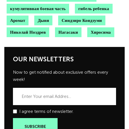
кумулятивная боевая часть
гибель ребенка
Аромат
Дыня
Синдзиро Коидзуми
Николай Ноздрев
Нагасаки
Хиросима
OUR NEWSLETTERS
Now to get notified about exclusive offers every
week!
I agree terms of newsletter.