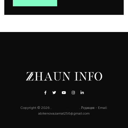
Copyright © 2026 .
http://zhaun.info
. Редакция - Email:
abikenovazamat256@gmail.com