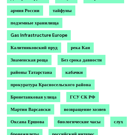
армия России
тайфуны
подземные хранилища
Gas Infrastructure Europe
Калитниковский пруд
река Кан
Знаменская роща
Без срока давности
районы Татарстана
кабачки
прокуратура Красносельского района
Бронетанковая улица
ГСУ СК РФ
Мартин Варсавски
возвращение хозяев
Оксана Ершова
биологические часы
слух
бронежилеты
российский интерес