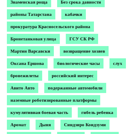
Знаменская роща
Без срока давности
районы Татарстана
кабачки
прокуратура Красносельского района
Бронетанковая улица
ГСУ СК РФ
Мартин Варсавски
возвращение хозяев
Оксана Ершова
биологические часы
слух
бронежилеты
российский интерес
Авито Авто
подержанные автомобили
наземные роботизированные платформы
кумулятивная боевая часть
гибель ребенка
Аромат
Дыня
Синдзиро Коидзуми