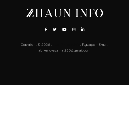
Copyright © 2026 .
http://zhaun.info
. Редакция - Email:
abikenovazamat256@gmail.com