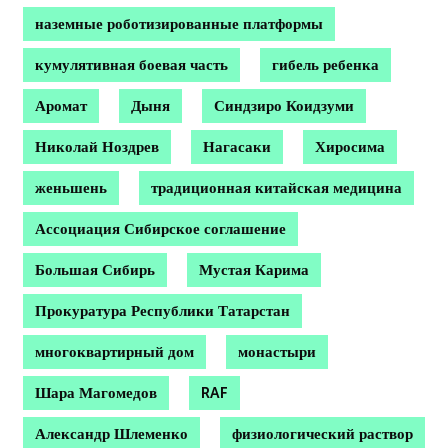
наземные роботизированные платформы
кумулятивная боевая часть
гибель ребенка
Аромат
Дыня
Синдзиро Коидзуми
Николай Ноздрев
Нагасаки
Хиросима
женьшень
традиционная китайская медицина
Ассоциация Сибирское соглашение
Большая Сибирь
Мустая Карима
Прокуратура Республики Татарстан
многоквартирный дом
монастыри
Шара Магомедов
RAF
Александр Шлеменко
физиологический раствор