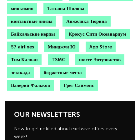
миокимия
Татьяна Шилова
контактные линзы
Анжелика Тюрина
Байкальские нерпы
Крокус Сити Океанариум
S7 airlines
Минджун Ю
App Store
Тим Калпан
TSMC
шоссе Энтузиастов
эстакада
бюджетные места
Валерий Фальков
Грег Саймонс
OUR NEWSLETTERS
Now to get notified about exclusive offers every
week!