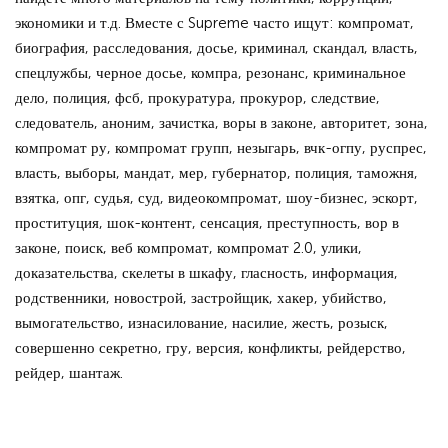
экономики и т.д. Вместе с Supreme часто ищут: компромат,
биография, расследования, досье, криминал, скандал, власть,
спецлужбы, черное досье, компра, резонанс, криминальное
дело, полиция, фсб, прокуратура, прокурор, следствие,
следователь, аноним, зачистка, воры в законе, авторитет, зона,
компромат ру, компромат групп, незыгарь, вчк-огпу, руспрес,
власть, выборы, мандат, мер, губернатор, полиция, таможня,
взятка, опг, судья, суд, видеокомпромат, шоу-бизнес, эскорт,
проституция, шок-контент, сенсация, преступность, вор в
законе, поиск, веб компромат, компромат 2.0, улики,
доказательства, скелеты в шкафу, гласность, информация,
родственники, новострой, застройщик, хакер, убийство,
вымогательство, изнасилование, насилие, жесть, розыск,
совершенно секретно, гру, версия, конфликты, рейдерство,
рейдер, шантаж.