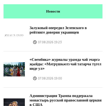
Новости
Залужный опередил Зеленского в
рейтинге доверия украинцев
07.08.2026 19:23
«Сөембикә» журналы урамда чәй эчәргә
җыйды: «Мәтрүшкәсез чәй татарча түгел
инде ул»
07.08.2026 19:00
Администрация Трампа поддержала
монастырь русской православной церкви
в США