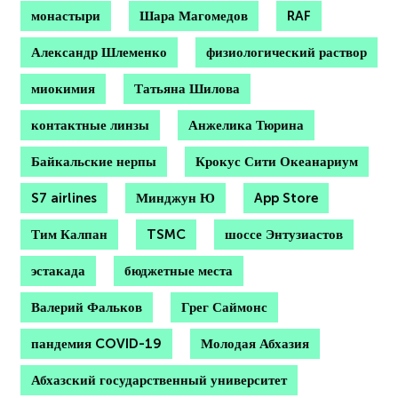
монастыри
Шара Магомедов
RAF
Александр Шлеменко
физиологический раствор
миокимия
Татьяна Шилова
контактные линзы
Анжелика Тюрина
Байкальские нерпы
Крокус Сити Океанариум
S7 airlines
Минджун Ю
App Store
Тим Калпан
TSMC
шоссе Энтузиастов
эстакада
бюджетные места
Валерий Фальков
Грег Саймонс
пандемия COVID-19
Молодая Абхазия
Абхазский государственный университет