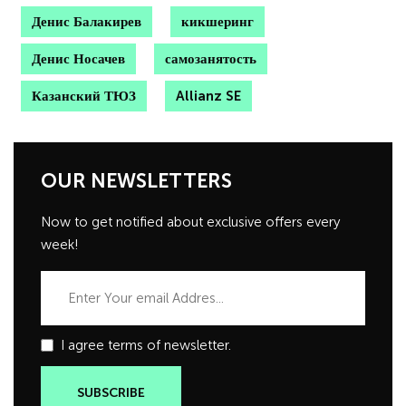
Денис Балакирев
кикшеринг
Денис Носачев
самозанятость
Казанский ТЮЗ
Allianz SE
OUR NEWSLETTERS
Now to get notified about exclusive offers every
week!
I agree terms of newsletter.